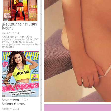
เพื่อนเดินทาง 411 : รฐา
โพธิ์งาม
March 21, 2014
เพื่อนเดินทาง 411 : รฐา โพธิ์งาม
Traveller’s Companion ปีที่ 35 ฉบับที่
411 March 2014 Mystic Beauty
Model Ying-Rhatha Phongam (หญิง-
รฐา โพธิ์งาม)
Seventeen 136 :
Selena Gomez
March 19, 2014