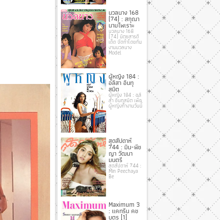
นวลนาง 168
(74) : สกุณา
นามไพเราะ
นวลนาง 168
(74) นิตยสารดี
เด็ด จัดทําโดยทีม
งานนวลนาง
Model
ผู้หญิง 184 :
อลิสา อินทุ
สมิต
ผู้หญิง 184 : อลิ
สา อินทุสมิต เพื่อ
ผู้หญิงทำงานวันนี้
สุดสัปดาห์
744 : มิน-พีช
ญา วัฒนา
มนตรี
สุดสัปดาห์ 744 :
Min Peechaya
Be
Maximum 3
: แคทรีน คช
บุตร [1]