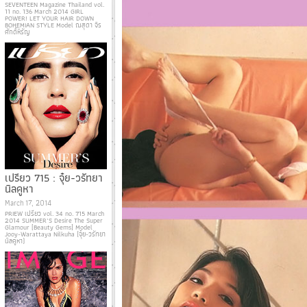
SEVENTEEN Magazine Thailand vol.
11 no. 136 March 2014 GIRL
POWER! LET YOUR HAIR DOWN
BOHEMIAN STYLE Model ณสุดา จิร
ศักดิ์หิรัญ
เปรียว 715 : จุ๋ย-วรัทยา
นิลคูหา
March 17, 2014
PRIEW เปรียว vol. 34 no. 715 March
2014 SUMMER’S Desire The Super
Glamour [Beauty Gems] Model
Jooy-Warattaya Nilkuha (จุ๋ย-วรัทยา
นิลคูหา)