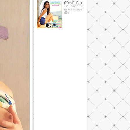
ศิริพงษ์ปรีดา
TV. ไดเจสท์ 18 :
กุลสตรี ศิริพงษ์
ปรีดา