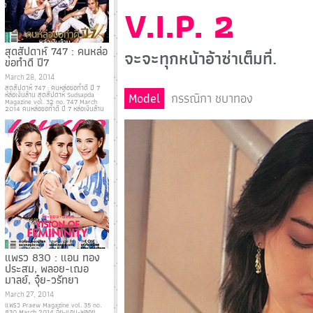
V.I.P. 2
สุดสัปดาห์ 747 : คนหล่อ
จะจะทุกหน้าอ้าซ่าเต็มที่.
ขอทำดี ปี7
March 28, 2014
สุดสัปดาห์ 747 : คนหล่อขอทำดี ปี 7
Model
กรรณิกา ชบาทอง
หล่อเงินล้าน สุดสัปดาห์ Sudsapda
Magazine vol. 32 no. 747 March
2014 คนหล่อขอทำดี ปี 7 หล่อเงินล้าน
แพรว 830 : แอน ทอง
ประสม, พลอย-เฌอ
มาลย์, จุ๋ย-วรัทยา
March 27, 2014
แพรว Praew Magazine vol. 35 no.
830 March 2014 จุ๋ย-แอน-พลอย