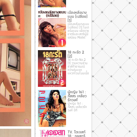
เบื้องหลังนาง
แบบ (เปลือย)
[1]
เบื้องหลังนางแบบ
(เปลือย) [1] โมเด
อร์นแมน เพื่อชาย
ชาตรีและสตรีผู้มี
รสนิยม Model
18 กะรัต 2
[2]
18 กะรัต No.2
[1] วาบหวามซ่าน
ซ่าส์ท้าอารมณ์
กว่าเล่มแรก
แหวกโฉมโนมเนื้อ
ผู้หญิง 161 :
ภัสสร เหลียว
รักวงศ์
ผู้หญิง 161 :
ภัสสร เหลียวรัก
วงศ์ ปีที่
TV. ไดเจสท์
18 : กุลสตรี