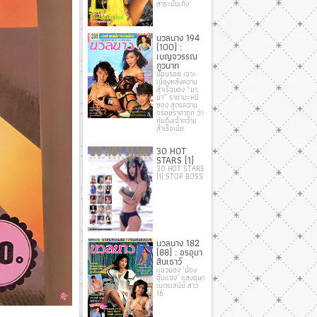
สาระบันเทิง
นวลนาง 194
(100) :
เบญจวรรณ
ภูวนาท
ย้อนรอย เจาะ
เบื้องหลังความ
สำเร็จของ “มา
ม่า” ราชาบะหมี่
ซอง สูตรความ
อร่อยราคาถูก ว่า
กันถึงเจ้าความ
สำเร็จเนี่ย
30 HOT
STARS [1]
30 HOT STARS
[1] STOP BOSS
นวลนาง 182
(88) : อรอุมา
สินเธาว์
แมวมอง ‘น้อง
จุ๊บแจง’ แสงอุษา
เนตรเสนีย์ สาว
16