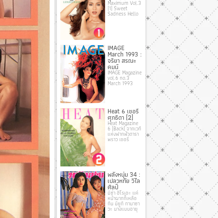
Maximum Vol.3
[1] Sweet
Sadness Hello
IMAGE
March 1993 :
จริยา สรณะ
คมน์
IMAGE Magazine
vol.6 no.3
March 1993
Heat 6 เชอรี่
ศุภธิดา [2]
Heat Magazine
6 [Back] จากเวที
แห่งฟากฟ้าดารา
พราว เชอรี่
พลังหนุ่ม 34 :
เปลวหทัย วิไล
ศิลป์
มิซ่า ฮิโรเอะ แค่
หน้าผากก็เหลือ
กิน มิยูกิ กานาซา
วะ นางแบบอายุ