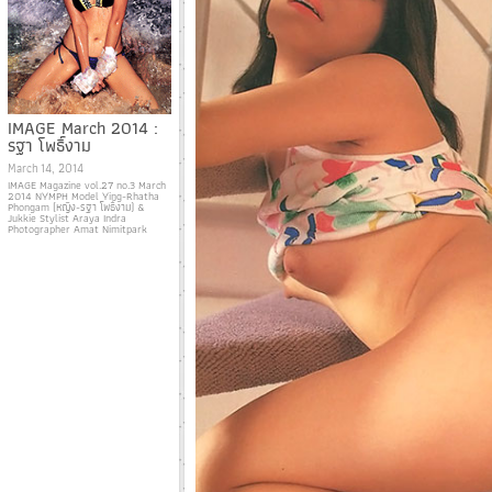
IMAGE March 2014 :
รฐา โพธิ์งาม
March 14, 2014
IMAGE Magazine vol.27 no.3 March
2014 NYMPH Model Ying-Rhatha
Phongam (หญิง-รฐา โพธิ์งาม) &
Jukkie Stylist Araya Indra
Photographer Amat Nimitpark