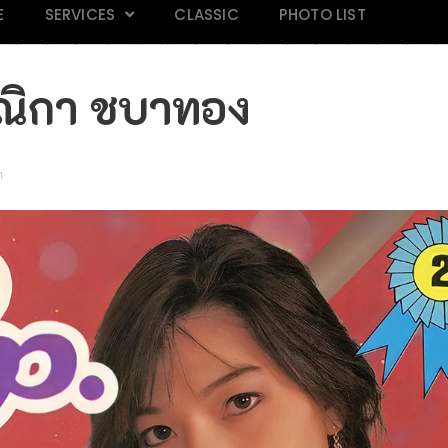
E
SERVICES
CLASSIC
PHOTO LIST
รรณิกา ชบาทอง
m
AND 118
Mars Magazine 28
Praew 813
IN M
k
Click
Click