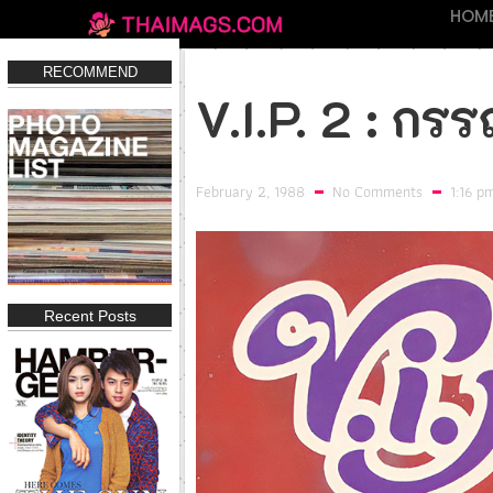
HOM
RECOMMEND
V.I.P. 2 : ก
February 2, 1988
No Comments
1:16 p
Recent Posts
IN Magazine 197
IN Magazine 194
FHM THAIL
Click
Click
Clic