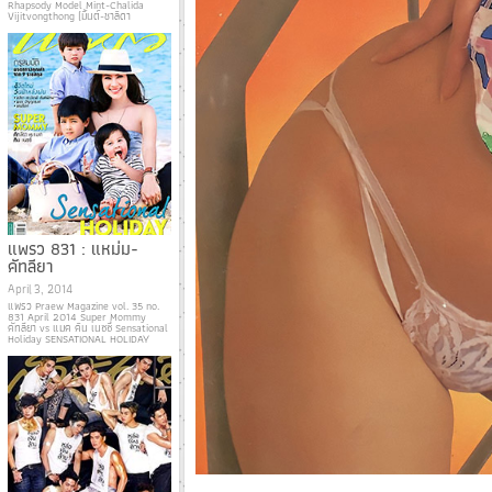
Rhapsody Model Mint-Chalida
Vijitvongthong (มิ้นต์-ชาลิดา
แพรว 831 : แหม่ม-
คัทลียา
April 3, 2014
แพรว Praew Magazine vol. 35 no.
831 April 2014 Super Mommy
คัทลียา vs แมค คิน เนซซี่ Sensational
Holiday SENSATIONAL HOLIDAY