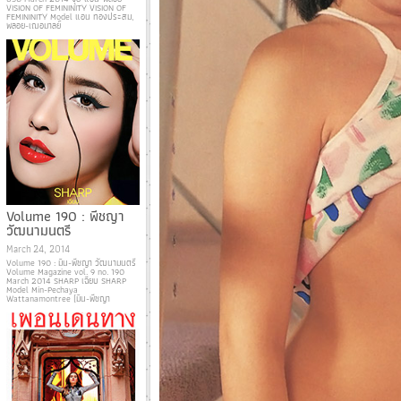
VISION OF FEMININITY VISION OF
FEMININITY Model แอน ทองประสม,
พลอย-เฌอมาลย์
Volume 190 : พีชญา
วัฒนามนตรี
March 24, 2014
Volume 190 : มิน-พีชญา วัฒนามนตรี
Volume Magazine vol. 9 no. 190
March 2014 SHARP เฉียบ SHARP
Model Min-Pechaya
Wattanamontree (มิน-พีชญา