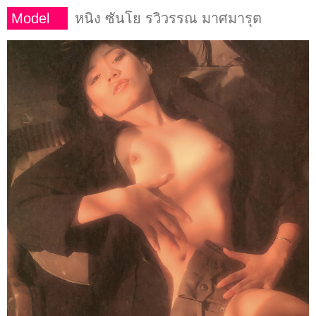
Model
หนิง ซันโย รวิวรรณ มาศมารุต