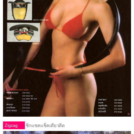
Zigzag
ชิกแซคแช็คเดียวติด