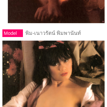
พิม-เนาวรัตน์ พิมพานันท์
Model