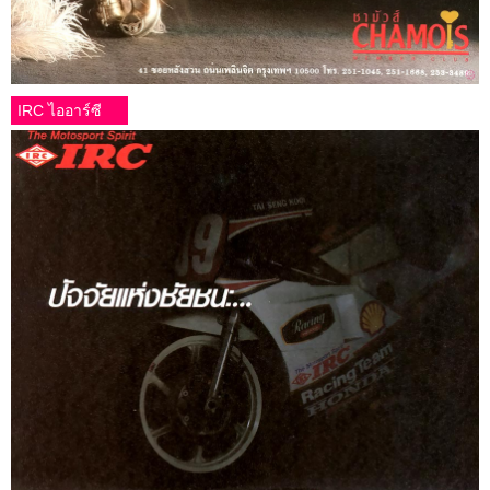
IRC ไออาร์ซี