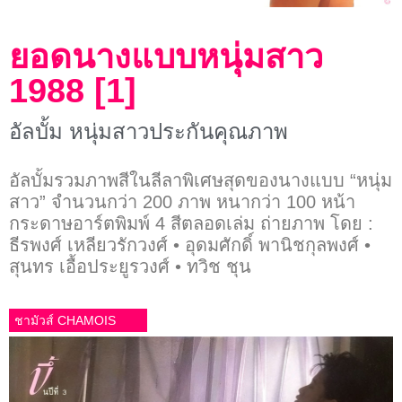
ยอดนางแบบหนุ่มสาว
1988 [1]
อัลบั้ม หนุ่มสาวประกันคุณภาพ
อัลบั้มรวมภาพสีในลีลาพิเศษสุดของนางแบบ “หนุ่ม
สาว” จำนวนกว่า 200 ภาพ หนากว่า 100 หน้า
กระดาษอาร์ตพิมพ์ 4 สีตลอดเล่ม ถ่ายภาพ โดย :
ธีรพงศ์ เหลียวรักวงศ์ • อุดมศักดิ์ พานิชกุลพงศ์ •
สุนทร เอื้อประยูรวงศ์ • ทวิช ชุน
ชามัวส์ CHAMOIS