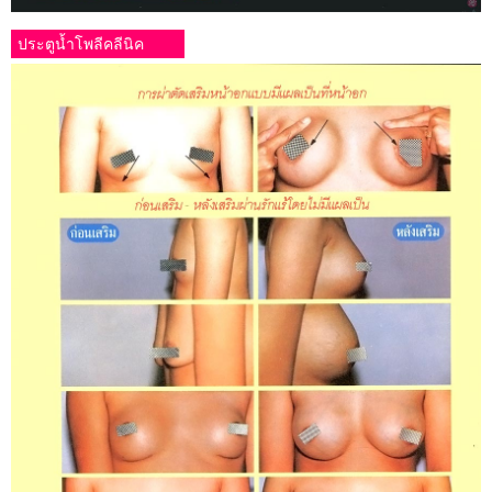
ประตูน้ำโพลีคลีนิค