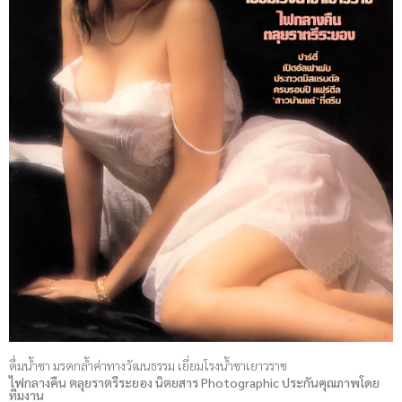
ดื่มน้ำชา มรดกล้ำค่าทางวัฒนธรรม เยี่ยมโรงน้ำชาเยาวราช
ไฟกลางคืน ตลุยราตรีระยอง นิตยสาร Photographic ประกันคุณภาพโดย
ทีมงาน