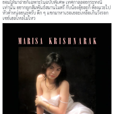
ยอมให้มาถ่ายก็เฉพาะในฉบับพิเศษ เทศกาลลอยกระทงนี้
เท่านั้น อยากผูกสัมพันธ์สมานไมตรี กับน้องอุ้ยละก็ ต้องแวะไป
หัวค่ำหน่อยนะครับ ดึก ๆ แขกมาหาเธอเยอะเหลือเกินวิ่งรอก
เซย์เฮลโหลไม่ไหว