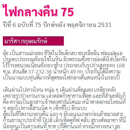
ไฟกลางคืน 75
ปีที่ 6 ฉบับที่ 75 ปักษ์หลัง พฤศจิกายน 2531
มาริสา กฤษณรักษ์
0
อุ้ย เป็นสาวแม่กลอง ชีวิตในวัยเด็กสบายเหลือล้น พ่อแม่ดูแล
ประคบประหงมยังกะไข่ในหิน ผิวพรรณซึ่งขาวผ่องดังไข่ปอกจึง
ไร้ริ้วรอยนวลเนียนยังกะงาช้าง ประกอบกับรูปร่างสูงระหง 168
ซ.ม. ส่วนสัด 37-232-36 น้ำหนัก 49 กก. ประกันได้ถึงความ
เป็นนางแบบหุ่นดีมากที่สุดของไฟกลางคืนคนหนึ่งในรอบปี
เดินผ่านไปทางไหน หนุ่ม ๆ เดินผ่านต้องมอง เหลียวหลัง
เพราะรูปร่างกวนกาม เอวคอดกิ่วขายาวเฟื้อย และที่สำมะคัญก็
คือ ความเป็นลูกสาวเจ้าของฟาร์มโคนม หน้าตาออกจะไทยแท้
ๆ ออกไปทางอีสานนิด ๆ เซ็กซี่ไป อีกแบบ
อุ้ยเริ่มชีวิตงานกลางคืน แถว ๆ ผับถนนเกษรก่อนย้ายมวลสาร
ก้านยาวมาประจำที่ ปิปส์ เอ็กเซ็คคูทีฟ คลับ สุรวงศ์พลาซา ที่นี่
น้องหนูเป็นดาวเด่นที่ ชาย ปรีดียานนท์ หวงนักหวงหนา จะ