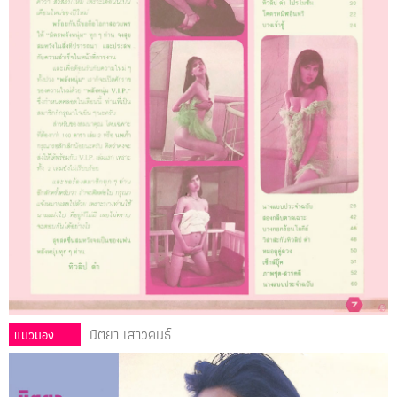
นิตยา เสาวคนธ์
แมวมอง