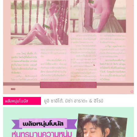
ยูอิ ซาอิโต้, มิซ่า ฮาราดะ & ฮิโรมิ
พลังหนุ่มโบนัส