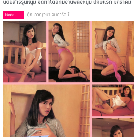
นิตยสารรุ่นหนุ่ม จัดทำโดยทีมงานพลังหนุ่ม ปักษ์แรก มกราคม
ตุ๊ก-กาญจนา จินดารัตน์
Model