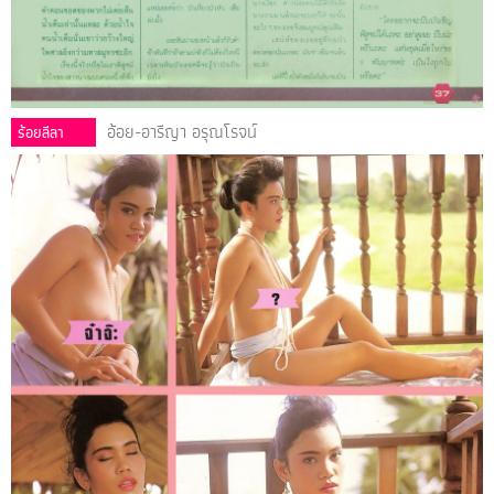
อ้อย-อารีญา อรุณโรจน์
ร้อยลีลา