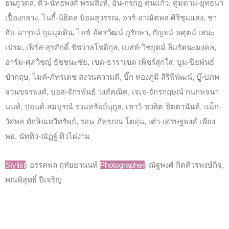
ธนภูวดล, ดิว-นัทธพงศ์ พรมสิงห์, อ้น-กรกฎ ตุ่นแก้ว, ตูมตาม-ยุทธนา
เปื้องกลาง, ไนกี้-นิธิดล ป้อมสุวรรณ, อาร์-อาณัตพล ศิริชุมแสง, ชา
ฮับ-มารุจน์ กูมมุดดิน, ไอซ์-อัครวัฒน์ ภูรักษา, กัญจน์-พศุตม์ เสนะ
เปรม, เฟิร์ส-สุรศักดิ์ ชัชวาลโชติกุล, เบสท์-วิชยุตม์ ลิ่มรัตนะมงคล,
อาร์ม-ศุภวิชญ์ ธัชชนะชัย, เขต-ธาราเขต เพ็ชร์สุกใส, บูม-ปิยพันธ์
ขำกฤษ, ไมค์-ภัทรเดช สงวนความดี, บิ๊ก ทองภูมิ สิริพิพัฒน์, บู๊-ปภพ
จวนขจรพงศ์, บอส-จักรพันธ์ วงศ์คณิต, เจเจ-จักรกฤษณ์ กนกพจนา
นนท์, ปอนด์-สมบูรณ์ รวมทรัพย์นุกูล, เชาว์-ชวลิต ชิตตานันท์, แม็ก-
วัศพล ทักษิณทวีทรัพย์, รอน-ภัทรภณ โตอุ่น, เต๋า-เศรษฐพงศ์ เพียง
พอ, นัททิว-ณัฏฐ์ ทิวไผ่งาม
Stylist
: อรรคพล ฤทัยยานนท์
Photographer
: ณัฐพงศ์ กิตติวรพงษ์กิจ,
พณพิสุทธิ์ ปีเจริญ