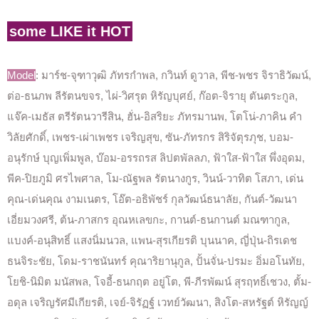
some LIKE it HOT
Model
: มาร์ช-จุฑาวุฒิ ภัทรกำพล, กวินท์ ดูวาล, พีช-พชร จิราธิวัฒน์,
ต่อ-ธนภพ ลีรัตนขจร, ไผ่-วิศรุต หิรัญบุศย์, ก๊อต-จิรายุ ตันตระกูล,
แจ๊ค-เมธัส ตรีรัตนวารีสิน, ฮั่น-อิสริยะ ภัทรมานพ, โตโน่-ภาคิน คำ
วิลัยศักดิ์, เพชร-เผ่าเพชร เจริญสุข, ซัน-ภัทรกร สิริจัตุรภุช, บอม-
อนุรักษ์ บุญเพิ่มพูล, บ๊อม-อรรถรส ลิปตพัลลภ, ฟ้าใส-ฟ้าใส พึ่งอุดม,
พีค-ปิยภูมิ ศรไพศาล, โม-ณัฐพล รัตนางกูร, วินน์-วาทิต โสภา, เด่น
คุณ-เด่นคุณ งามเนตร, โอ๊ต-อธิพัชร์ กุลวัฒน์ธนาลัย, กันต์-วัฒนา
เอี่ยมวงศรี, ต้น-ภาสกร อุณหเลขกะ, กานต์-ธนกานต์ มณฑากูล,
แบงค์-อนุสิทธิ์ แสงนิ่มนวล, แพน-สุรเกียรติ บุนนาค, ญี่ปุ่น-ถิรเดช
ธนจิระชัย, โดม-ราชนันทร์ คุณาริยานุกูล, ปั้นจั่น-ปรมะ อิ่มอโนทัย,
โยชิ-นิมิต มนัสพล, โจอี้-ธนกฤต อยู่โต, พี-ภีรพัฒน์ สุรฤทธิ์เชวง, ตั้ม-
อดุล เจริญรัศมีเกียรติ, เจย์-จิรัฏฐ์ เวทย์วัฒนา, สิงโต-สหรัฐต์ หิรัญญ์