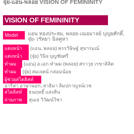
จุ๋ย-แอน-พลอย VISION OF FEMININITY
VISION OF FEMININITY
แอน ทองประสม, พลอย-เฌอมาลย์ บุญยศักดิ์,
Model
จุ๋ย-วรัทยา นิลคูหา
แต่งหน้า
(แอน, พลอย) พรรวิษิษฐ์ สุขารมณ์
แต่งหน้า
(จุ๋ย) วินิจ บุญชัยศรี
ทำผม
(แอน) อ.เอก ทำผม (พลอย) ศราวุธ เรขาลิลิต
ทำผม
(จุ๋ย) สมเจตน์ กล่อมน้อย
ผู้ช่วยสไตลิสท์
อาริสา อาษานอก, สาธิมา ลิมปกาญจน์เวช
สไตลิสท์
ธนฤทธิ์ แสงสิน
ถ่ายภาพ
สุเมธ วิวัฒน์วิชา