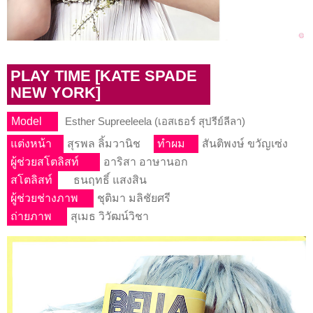
PLAY TIME [KATE SPADE
NEW YORK]
Model
Esther Supreeleela (เอสเธอร์ สุปรีย์ลีลา)
แต่งหน้า
สุรพล ลิ้มวานิช
ทําผม
สันติพงษ์ ขวัญเซ่ง
ผู้ช่วยสโตลิสท์
อาริสา อาษานอก
สโตลิสท์
ธนฤทธิ์ แสงสิน
ผู้ช่วยช่างภาพ
ชุติมา มลิชัยศรี
ถ่ายภาพ
สุเมธ วิวัฒน์วิชา