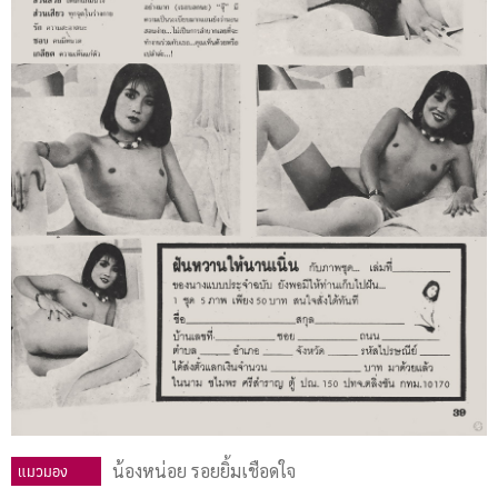
แมวมอง
น้องหน่อย รอยยิ้มเชือดใจ