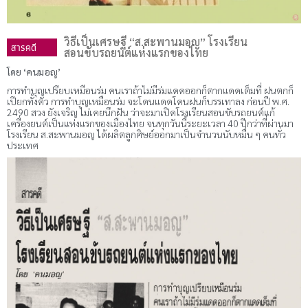
วิธีเป็นเศรษฐี “ส.สะพานมอญ” โรงเรียน
สารคดี
สอนขับรถยนต์แห่งแรกของไทย
โดย ‘คนมอญ’
การทําบุญเปรียบเหมือนร่ม คนเราถ้าไม่มีร่มแดดออกก็ตากแดดเต็มที่ ฝนตกก็
เปียกทั้งตัว การทําบุญเหมือนร่ม จะโดนแดดโดนฝนก็บรรเทาลง ก่อนปี พ.ศ.
2490 สวง ยังเจริญ ไม่เคยนึกฝัน ว่าจะมาเปิดโรงเรียนสอนขับรถยนต์แก้
เครื่องยนต์เป็นแห่งแรกของเมืองไทย จนทุกวันนี้ระยะเวลา 40 ปีกว่าที่ผ่านมา
โรงเรียน ส.สะพานมอญ ได้ผลิตลูกศิษย์ออกมาเป็นจํานวนนับหมื่น ๆ คนทั่ว
ประเทศ