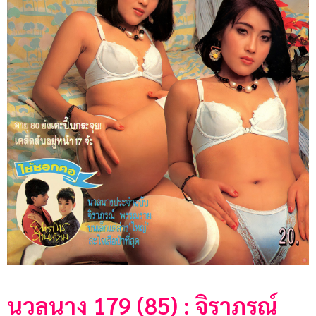
นวลนาง 179 (85) : จิราภรณ์