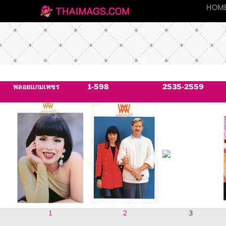
HOM
พลอยแกมเพชร
1-598
2535-2559
1
2
3