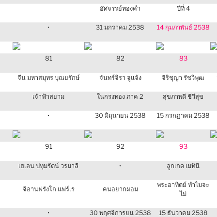
อัศจรรย์ทองคำ
ปีที่ 4
•
31 มกราคม 2538
14 กุมภาพันธ์ 2538
81
82
83
จีน มหาสมุทร บุณยรักษ์
จันทร์จิรา จูแจ้ง
จีริชุญา รัชวิพุฒ
เจ้าฟ้าสยาม
ในกรงทอง ภาค 2
สุขภาพดี ชีวีสุข
•
30 มิถุนายน 2538
15 กรกฎาคม 2538
91
92
93
เฮเลน ปทุมรัตน์ วรมาลี
•
ลูกเกด เมทินี
พระอาทิตย์ ทำไมจะ
จิอานฟรังโก แฟร์เร
คนอยากผอม
ไม่
•
30 พฤศจิการยน 2538
15 ธันวาคม 2538