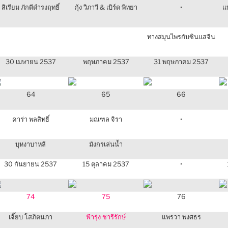
สิเรียม ภักดีดํารงฤทธิ์
กุ้ง วิภาวี & เบิร์ด พิทยา
•
แ
ทางสมุนไพรกับซินแสจีน
30 เมษายน 2537
พฤษภาคม 2537
31 พฤษภาคม 2537
64
65
66
คาร่า พลสิทธิ์
มณฑล จิรา
•
บุหงาบาหลี
มังกรเล่นน้ำ
30 กันยายน 2537
15 ตุลาคม 2537
•
74
75
76
เจี๊ยบ โสภิตนภา
ฟ้ารุ่ง ชารีรักษ์
แพรวา พงศธร