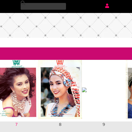
7
8
9