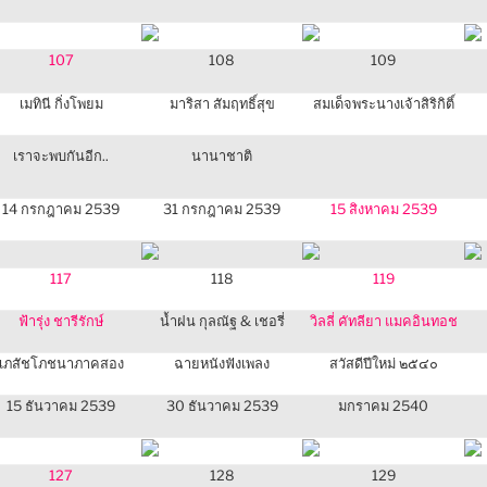
107
108
109
เมทินี กิ่งโพยม
มาริสา สัมฤทธิ์สุข
สมเด็จพระนางเจ้าสิริกิติ์
เราจะพบกันอีก..
นานาชาติ
14 กรกฎาคม 2539
31 กรกฎาคม 2539
15 สิงหาคม 2539
117
118
119
ฟ้ารุ่ง ชารีรักษ์
น้ำฝน กุลณัฐ & เชอรี่
วิลลี่ คัทลียา แมคอินทอช
เภสัชโภชนาภาคสอง
ฉายหนังฟังเพลง
สวัสดีปีใหม่ ๒๕๔๐
15 ธันวาคม 2539
30 ธันวาคม 2539
มกราคม 2540
127
128
129