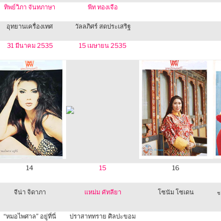
ทิพย์วิภา จันทภาษา
พีท ทองเจือ
อุทยานเครื่องเทศ
วัลลภิศร์ สดประเสริฐ
31 มีนาคม 2535
15 เมษายน 2535
14
15
16
จีน่า จิดาภา
แหม่ม คัทลียา
โซนัม โซเดน
ช
“หมอไพศาล” อยู่ที่นี่
ปราสาททราย ศิลปะขอม