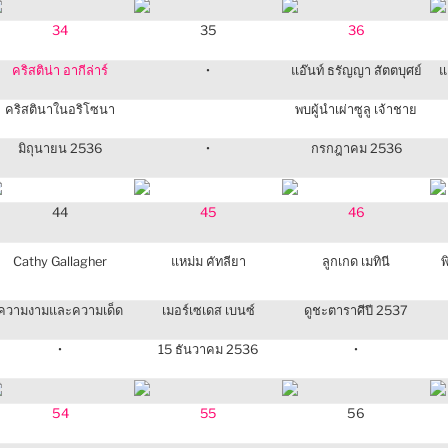
34
35
36
คริสติน่า อากีล่าร์
•
แอ๊นท์ ธรัญญา สัตตบุศย์
แ
คริสตินาในอริโซนา
พบผู้นำเผ่าซูลู เจ้าชาย
มิถุนายน 2536
•
กรกฎาคม 2536
44
45
46
Cathy Gallagher
แหม่ม คัทลียา
ลูกเกด เมทินี
พ
ความงามและความเด็ด
เมอร์เซเดส เบนซ์
ดูชะตาราศีปี 2537
•
15 ธันวาคม 2536
•
54
56
55