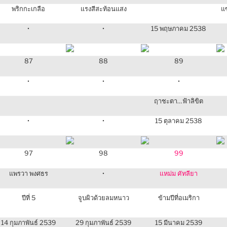
พริกกะเกลือ
แรงสีสะท้อนแสง
แซ
•
•
15 พฤษภาคม 2538
87
88
89
•
•
•
ฤาชะตา…ฟ้าลิขิต
•
•
15 ตุลาคม 2538
97
98
99
แพรวา พงศธร
•
แหม่ม คัทลียา
ปีที่ 5
จูบผิวด้วยลมหนาว
ข้ามปีที่อเมริกา
14 กุมภาพันธ์ 2539
29 กุมภาพันธ์ 2539
15 มีนาคม 2539