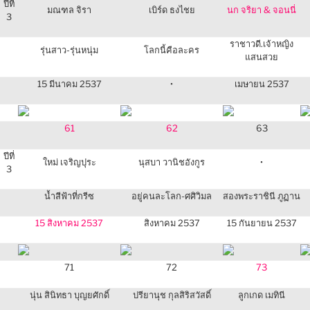
ปีที่
มณฑล จิรา
เบิร์ด ธงไชย
นก จริยา & จอนนี่
3
ราชาวดี.เจ้าหญิง
รุ่นสาว-รุ่นหนุ่ม
โลกนี้คือละคร
แสนสวย
15 มีนาคม 2537
•
เมษายน 2537
61
62
63
ปีที่
ใหม่ เจริญปุระ
นุสบา วานิชอังกูร
•
3
น้ำสีฟ้าที่กรีซ
อยู่คนละโลก-ศศิวิมล
สองพระราชินี ภูฏาน
15 สิงหาคม 2537
สิงหาคม 2537
15 กันยายน 2537
71
72
73
นุ่น สินิทธา บุญยศักดิ์
ปรียานุช กุลสิริสวัสดิ์
ลูกเกด เมทินี