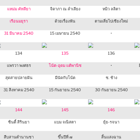
แหม่ม คัทลียา
จิดาภา ณ ลำเลียง
หมิว ลลิตา
เรือนมยุรา
ด้วยเรื่องฟัน
ตามเสี่ยไปเชียงใหม่
31 มีนาคม 2540
15 เมษายน 2540
•
134
135
136
แพรวา พงศธร
โน้ต-อุดม แต้พานิช
•
สุดสายปลายฝัน
มีนัดกับโน้ต
ช. ช้าง
31 สิงหาคม 2540
15 กันยายน 2540
30 กันยายน 2540
144
145
146
ซินดี้ สิรินยา
แบม จณิสตา
ยุ้ย-รจนา
สืบสานตำนานชา
ขึ้นปีที่ ๗
สิ้นแสงฉาน