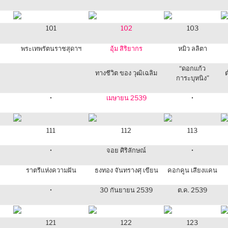
101
102
103
พระเทพรัตนราชสุดาฯ
อุ้ม สิริยากร
หมิว ลลิตา
“ดอกแก้ว
ทางชีวิต ของ วุฒิเฉลิม
การะบุหนิง”
•
เมษายน 2539
•
111
112
113
•
จอย ศิริลักษณ์
•
ราตรีแห่งความฝัน
ธงทอง จันทรางศุ เขียน
คอกคูน เสียงแคน
•
30 กันยายน 2539
ต.ค. 2539
121
122
123