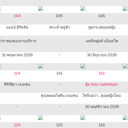
104
105
106
แอนน์ อีริคสัน
พระเจ้าอยู่หัว
ทูลกระหม่อมหญิง
ตำราทองของงานบริการ
เอพริลฟูลส์ แบ็งเคว็ท
31 พฤษภาคม 2539
•
30 มิถุนายน 2539
114
115
116
สิริกิติยา เจนเซ่น
•
ยุ้ย รจนา เพชรกัณหา
คุณพลอยไพลิน เจนเซน
ไซ่จินฮวา…คุณหญิงโคม
•
•
30 พฤศจิกายน 2539
124
125
126