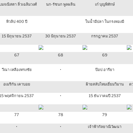
บมจณิสตา ลิ่วเฉลิมวงศ์
นก-รัชนก พูลผลิน
เก๋ บุญพิทักษ์
ทิวลิป 400 ปี
ในน้ำมีปลา ในกรงทองมี
15 มิถุนายน 2537
30 มิถุนายน 2537
กรกฎาคม 2537
67
68
69
วีณา เหลืองทรงชัย
•
ป๊อป อารียา
อเมริกัน เคาบอย
ฝ้ายสลับไหมเยี่ยมวิมาน
ด
15 พฤศจิกายน 2537
•
15 ธันวาคมปี 2537
77
78
79
•
•
เจ้าฟ้ากัลยาณิวัฒนา