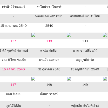
เจ้าฟ้าสิริวัณณวรี
ราโมน่า ซาโนลารี่
•
•
พลอยแกมเพชร เขียน
สมบัติศิลป์ แผ่นดินไทย
15 พฤษภาคม 2540
2540
•
137
138
139
ฮิวโก้ จุลจักร์ จักรพงษ์
แหม่ม คัทลียา
นาตาชา เปลี่ยนวิถี
๑๐๐ ปี ไทย-รัสเซีย
มาแล้ว แอรเมส
สัญญาที่ปารีส
15 ตุลาคม 2540
31 ตุลาคม 2540
15 พฤศจิกายน 2540
147
148
149
แอน สิเรียม
เอ็มม่า วรรัตน์
•
ลูกไม้ใต้ต้น
•
หญิงเฮี้ยวในไวท์เฮ้าส์