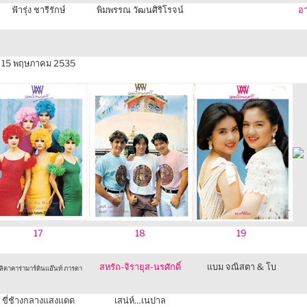
ฟ้ารุ่ง ชารีรักษ์
พิมพรรณ วัฒนศิริโรจน์
อา
15 พฤษภาคม 2535
17
18
19
สหรัถ-จิรายุส-นรศักดิ์
แบม จณิสตา & โบ
ลิตาคาร่ามาร์ตินแอ๊นท์ ภารดา
ขี่ช้างกลางแสงแดด
เสน่ห์…เนปาล