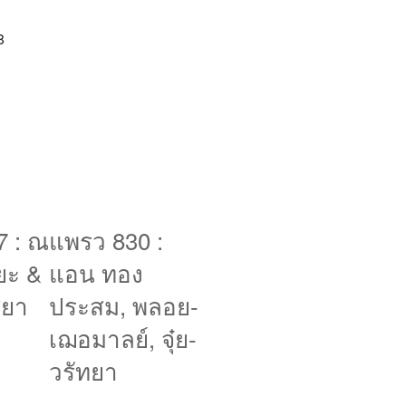
8
7 : ณ
แพรว 830 :
ิยะ &
แอน ทอง
สยา
ประสม, พลอย-
เฌอมาลย์, จุ๋ย-
วรัทยา