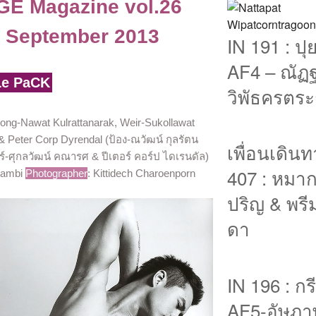
GE Magazine vol.26
9 September 2013
IN 191 : ปุ
AF4 – ณัฏ
Le PaCK
วิพัธครตระ
Pong-Nawat Kulrattanarak, Weir-Sukollawat
& Peter Corp Dyrendal (ป้อง-ณวัฒน์ กุลรัตน
เพื่อนเดิน
ียร์-ศุกลวัฒน์ คณารศ & ปีเตอร์ คอร์ป ไดเรนดัล)
407 : หมาก
Bambi
Photographer
: Kittidech Charoenporn
ปริญ & พรี
ดา
IN 196 : กร
AF5-อัษฎาพ