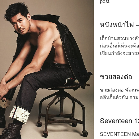
post.
หนังหน้าไฟ 
เด็กบ้านสวนบางลํ
ก่อนอื่นก็เห็นจะต้อ
เขียนกําลังจะสาธย
ซวยสองต่อ
ซวยสองต่อ พัฒนพง
ออินก็แล้วกัน ถาม
Seventeen 1
SEVENTEEN Magaz