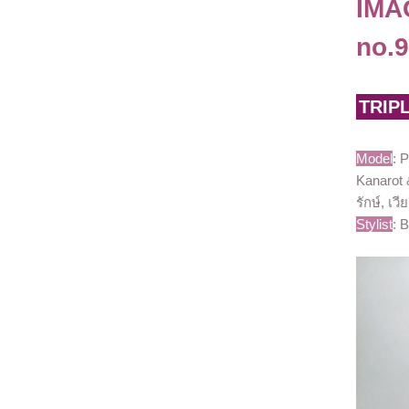
IMA
no.
TRIP
Model
: 
Kanarot 
รักษ์, เว
Stylist
: 