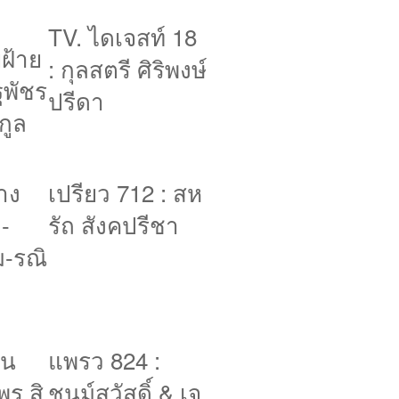
TV. ไดเจสท์ 18
ยฝ้าย
: กุลสตรี ศิริพงษ์
ฐพัชร
ปรีดา
กูล
ทาง
เปรียว 712 : สห
-
รัถ สังคปรีชา
ม-รณิ
ีน
แพรว 824 :
ร สิ
ชนม์สวัสดิ์ & เจ