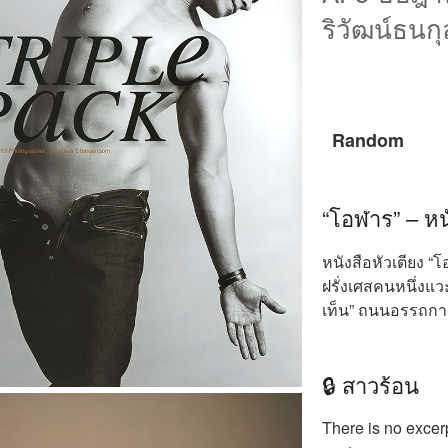
ริวัฒน์ธนกุ
Random
“โอฬาร” – หนั
หนังสือหัวเตียง “
ฝรั่งเศสคนหนึ่งแว
เท็น” ถนนอรรถการ
🔒 สาวร้อน
There is no excerp