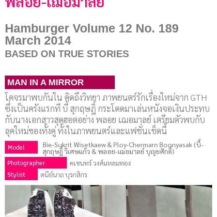
พลอย-เฌอมาลย์
Hamburger Volume 12 No. 189
March 2014
BASED ON TRUE STORIES
MAN IN A MIRROR
โคจรมาพบกันใน คิดถึงวิทยา ภาพยนตร์รักเรื่องใหม่จาก GTH
ซึ่งเป็นครังแรกที บี้ สุกฤษฎิ์ กระโดดมาเล่นหนังจอเงินประทบ
กับนางเอกสาวสุดฮอตอย่าง พลอย เฌอมาลย์ เตรียมตัวพบกับ
ลุคใหม่ของทั้งคู่ ทั้งในภาพยนตร์และแฟชั่นเช็ดนี้
Bie-Sukrit Wisetkaew & Ploy-Chermarn Boonyasak (บี้-
Model
สุกฤษฎิ์ วิเศษแก้ว & พลอย-เฌอมาลย์ บุญยศักดิ์)
Photographer
คเชนทร์ วงศ์แหลมทอง
Stylist
ดนีย์นาถ บุรกสิกร