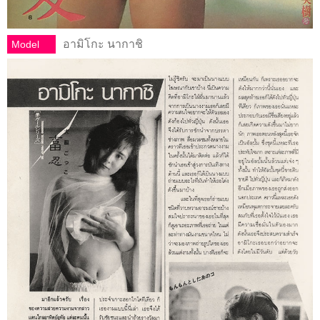
อามิโกะ นากาชิ
Model