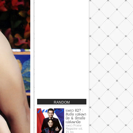
RANDOM
แพรว 827 :
สินจัย เปล่งพา
นิช & ฉัตรชัย
เปล่งพานิช
แพรว Praew
Magazine vol.
35 no.