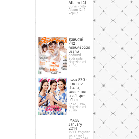
Album [2]
Curve Photo
Album [2] 3
Popula
สุดสัปดาห์
742 :
ครอบครัวฉัตร
บริรักษ์
สุดสัปดาห์
Sudsapda
Magazine vol.
31 no.
แพรว 830 :
แอน ทอง
ประสม,
พลอย-เฌอ
มาลย์, จุ๋ย-
วรัทยา
แพรว Praew
Magazine vol.
35 no.
IMAGE
January
2014
IMAGE Magazine
vol.27 no.1
January 2014