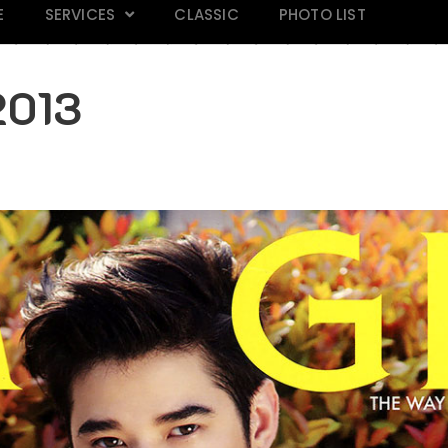
E
SERVICES
CLASSIC
PHOTO LIST
2013
AND 118
Mars Magazine 28
Praew 813
IN M
k
Click
Click