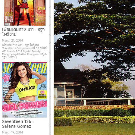
เพื่อนเดินทาง 411 : รฐา
โพธิ์งาม
March 21, 2014
เพื่อนเดินทาง 411 : รฐา โพธิ์งาม
Traveller’s Companion ปีที่ 35 ฉบับที่
411 March 2014 Mystic Beauty
Model Ying-Rhatha Phongam (หญิง-
รฐา โพธิ์งาม)
Seventeen 136 :
Selena Gomez
March 19, 2014