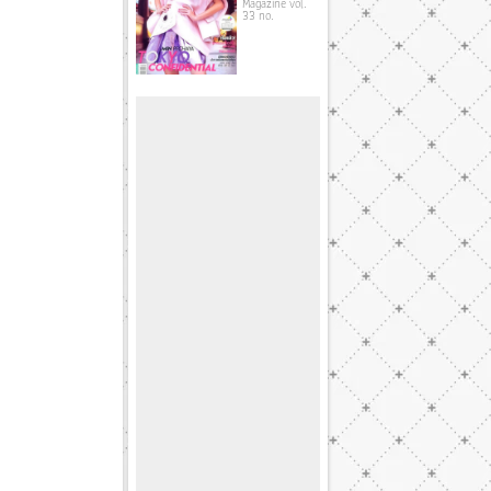
Magazine vol.
33 no.