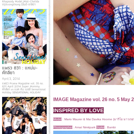
Rhapsody Model Mint-Chalida
Vijitvongthong (มิ้นต์-ชาลิดา
แพรว 831 : แหม่ม-
คัทลียา
April 3, 2014
แพรว Praew Magazine vol. 35 no.
831 April 2014 Super Mommy
คัทลียา vs แมค คิน เนซซี่ Sensational
Holiday SENSATIONAL HOLIDAY
IMAGE Magazine
vol. 26 no. 5 May 
INSPIRED BY LOVE
Model
:
Mario Maurer & Mai Davika Hoorne (มาริโอ มาวเรอร์ 
Photographer
: Amat Nimitpark
Stylist
:
Bambi