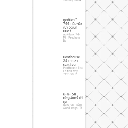
สุดสัปดาห์
744 : มิน-พีช
ญา วัฒนา
มนตรี
สุดสัปดาห์ 744 :
Min Peechaya
Be
Penthouse
24 เทเรซ่า
เอลเลียต
Penthouse Thai
Edition May
1996 Vol.2
นะคะ 58 :
เพ็ญพักตร์ ศิริ
กุล
นะคะ 58 : เพ็ญ
พักตร์ ศิริกุล ปีที่