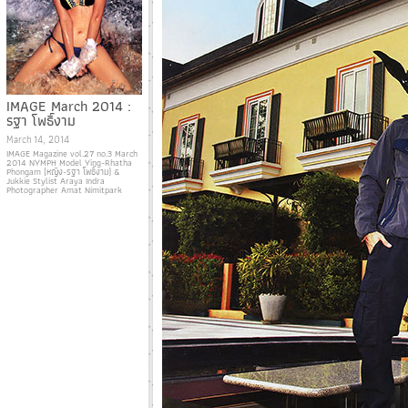
IMAGE March 2014 :
รฐา โพธิ์งาม
March 14, 2014
IMAGE Magazine vol.27 no.3 March
2014 NYMPH Model Ying-Rhatha
Phongam (หญิง-รฐา โพธิ์งาม) &
Jukkie Stylist Araya Indra
Photographer Amat Nimitpark