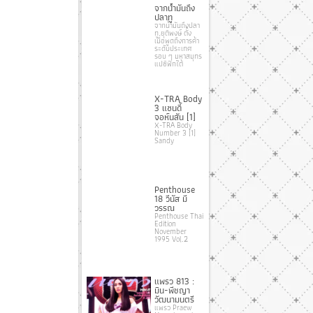
จากน้ํามันถึง
ปลาทู
จากน้ํามันถึงปลา
ทู ยุติพงษ์ ตั้ง
เมื่อพูดถึงการค้า
ระดับประเทศ
รอบ ๆ มหาสมุทร
แปซิฟิกใต้
X-TRA Body
3 แซนดี้
จอห์นสัน [1]
X-TRA Body
Number 3 [1]
Sandy
Penthouse
18 วีนัส มี
วรรณ
Penthouse Thai
Edition
November
1995 Vol.2
แพรว 813 :
มิน-พีชญา
วัฒนามนตรี
แพรว Praew