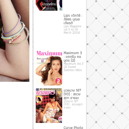
Lips v5n18 :
ภัสสร บุณย
เกียรติ
Lips Magazine
vol.5 no.18
March 2004
Maximum 3
: แคทรีน คช
บุตร [2]
Maximum Vol.3
[2] Sweet
Sadness Hello
นวลนาง 187
(93) : สรวง
สุดา อารยะ
นวลนาง 187
(93) : สรวงสุดา
อารยะ
Curve Photo