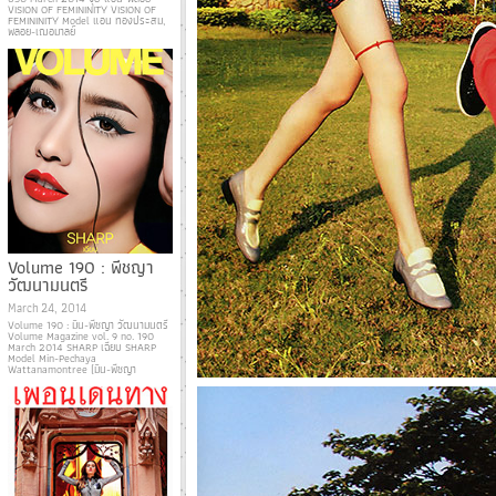
VISION OF FEMININITY VISION OF
FEMININITY Model แอน ทองประสม,
พลอย-เฌอมาลย์
Volume 190 : พีชญา
วัฒนามนตรี
March 24, 2014
Volume 190 : มิน-พีชญา วัฒนามนตรี
Volume Magazine vol. 9 no. 190
March 2014 SHARP เฉียบ SHARP
Model Min-Pechaya
Wattanamontree (มิน-พีชญา