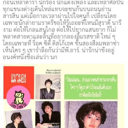
ก่อนเหล่าดารา นักร้อง นักแต่งเพลง และเหล่าศิลปิน
ทุกแขนงต่างเดินไหล่แทบจะชนกันบนถนนย่าน
สารสิน แต่เมื่อกาลเวลาผ่านไปใจคนก็ เปลี่ยนโดย
เฉพาะนักล่ายามราตรีขอให้รู้เถอะที่ไหนมีสุราดี นารี
งาม ต่อให้ไกลแสนไกล ต่อให้ไปยากแสนยาก ก็ไม่
พลาดสายตาและลิ้นที่อยากลองลิ้มรสชาติ ใหม่ ๆ
โดยเฉพาะที่ ร็อค ซิตี้ ดิสโก้เธค ชั้นสองสีลมพลาซ่า
เห็นใคร ๆ เขาร่ำลือกันว่ามีพี.อาร์. น่ารักน่าชังอยู่
อนงค์หนึ่งชื่อเล่นว่า นก