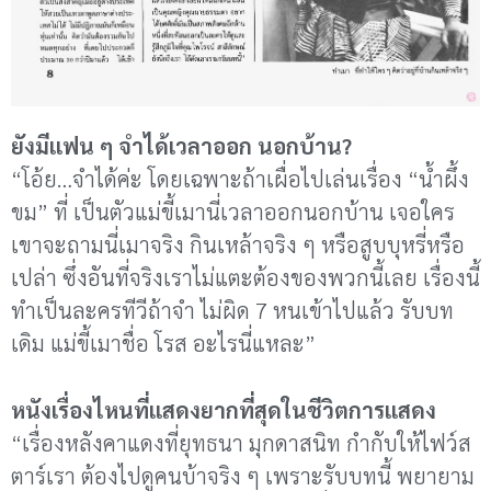
ยังมีแฟน ๆ จำได้เวลาออก นอกบ้าน?
“โอ้ย…จำได้ค่ะ โดยเฉพาะถ้าเผื่อไปเล่นเรื่อง “น้ำผึ้ง
ขม” ที่ เป็นตัวแม่ขี้เมานี่เวลาออกนอกบ้าน เจอใคร
เขาจะถามนี่เมาจริง กินเหล้าจริง ๆ หรือสูบบุหรี่หรือ
เปล่า ซึ่งอันที่จริงเราไม่แตะต้องของพวกนี้เลย เรื่องนี้
ทำเป็นละครทีวีถ้าจำ ไม่ผิด 7 หนเข้าไปแล้ว รับบท
เดิม แม่ขี้เมาชื่อ โรส อะไรนี่แหละ”
หนังเรื่องไหนที่แสดงยากที่สุดในชีวิตการแสดง
“เรื่องหลังคาแดงที่ยุทธนา มุกดาสนิท กำกับให้ไฟว์ส
ตาร์เรา ต้องไปดูคนบ้าจริง ๆ เพราะรับบทนี้ พยายาม