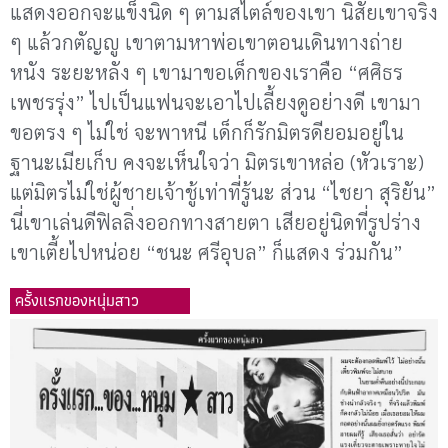
แสดงออกจะแข็งนิด ๆ ตามสไตล์ของเขา นิสัยเขาจริง
ๆ แล้วกตัญญู เขาตามหาพ่อเขาตอนเดินทางถ่าย
หนัง ระยะหลัง ๆ เขามาขอเด็กของเราคือ “ศศิธร
เพชรรุ่ง” ไปเป็นแฟนจะเอาไปเลี้ยงดูอย่างดี เขามา
ขอตรง ๆ ไม่ใช่ จะพาหนี เด็กก็รักมิตรดียอมอยู่ใน
ฐานะเมียเก็บ คงจะเห็นใจว่า มิตรเขาหล่อ (หัวเราะ)
แต่มิตรไม่ใช่ผู้ชายเจ้าชู้เท่าที่รู้นะ ส่วน “ไชยา สุริยัน”
นี่เขาเล่นดีฟิลลิ่งออกทางสายตา เสียอยู่นิดที่รูปร่าง
เขาเตี้ยไปหน่อย “ชนะ ศรีอุบล” ก็แสดง ร่วมกัน”
ครั้งแรกของหนุ่มสาว