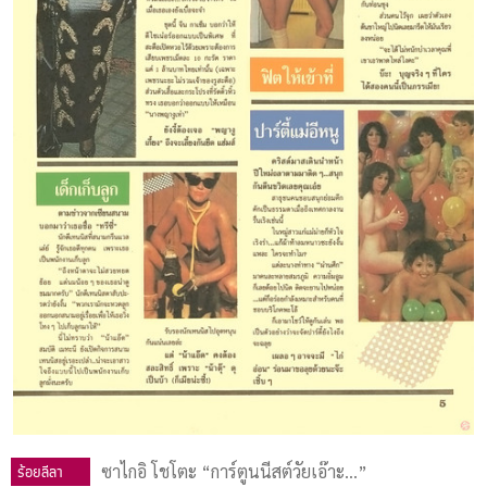
ร้อยลีลา
ซาไกอิ โชโตะ “การ์ตูนนีสต์วัยเอ๊าะ...”