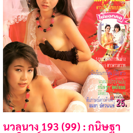
นวลนาง 193 (99) : กนิษฐา