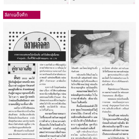
ลีลาเผด็จศึก