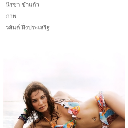
นิรชา ขำแก้ว
ภาพ
วสันต์ ฝึ่งประเสริฐ