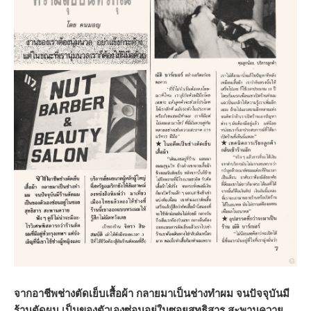
จากอาชีพช่างตัดเย็บเสื้อผ้า กลายมาเป็นช่างทำผม จนปัจจุบันมี
ร้านตัดผม เป็นของตัวเองซ่อนอยู่ในซอยสุทธิสาร สะพานควาย