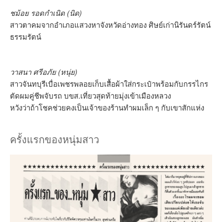
ชม้อย รอดกำเนิด (นิด)
สาวตาคมจากอำเภอแสวงหาจังหวัดอ่างทอง ศิษย์เก่านิรันดร์รัตน์
ธรรมรัตน์
วาสนา ศรีอภัย (หนุ่ย)
สาวจันทบุรีเบื่อเพชรพลอยเก็บเสื้อผ้าใส่กระเป๋าพร้อมกับกรรไกร
ตัดผมคู่ชีพจับรถ บขส.เที่ยวสุดท้ายมุ่งเข้าเมืองหลวง
หวังว่าถ้าโชคช่วยคงเป็นเจ้าของร้านทำผมเล็ก ๆ กับเขาสักแห่ง
ครั้งแรกของหนุ่มสาว