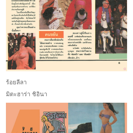
ร้อยลีลา
มิตะฮาร่า ชิอินา