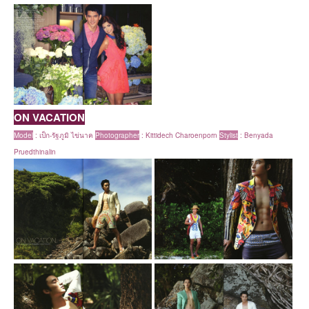
ON VACATION
Model
:
เป็ก-รัฐภูมิ ไข่นาค
Photographer
: Kittidech Charoenporn
Stylist
:
Benyada
Pruedthinalin