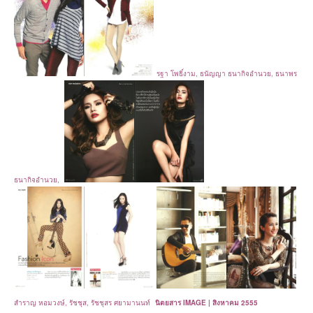
รฐา โพธิ์งาม, ธนัญญา ธนากิจอำนวย, ธนาพร
ธนากิจอำนวย,
สำราญ หอมวงษ์, รัชชุส, รัชชุสร ศยามานนท์
นิตยสาร IMAGE | สิงหาคม 2555