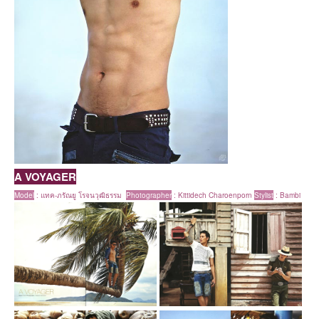
A VOYAGER
Model
:
แทค-ภรัณยู โรจนวุฒิธรรม
Photographer
: Kittidech Charoenporn
Stylist
:
Bambi