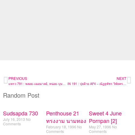
PREVIOUS
NEXT
แพรว 791 : พลอย-เฌอมาลย์, หน่อย-บุษกร, เคน-ธีรเดช, เชอรี่-เข็มอัปสร & ชมพู่-อารยา
IN 191 : ปุยฝ้าย AF4 – ณัฏฐพัชร วิพัธครตระกูล
Random Post
Sudsapda 730
Penthouse 21
Sweet 4 June
July 16, 2013
No
ทรงงาม นามทอง
Pornpan [2]
Comments
February 18, 1996
No
May 27, 1996
No
Comments
Comments