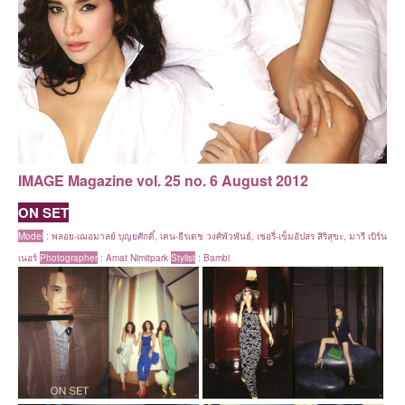
IMAGE Magazine
vol. 25 no. 6 August 2012
ON SET
Model
:
พลอย-เฌอมาลย์ บุญยศักดิ์, เคน-ธีรเดช วงศ์พัวพันธ์, เชอรี่-เข็มอัปสร สิริสุขะ, มารี เบิร์น
เนอร์
Photographer
: Amat Nimitpark
Stylist
:
Bambi