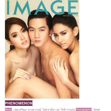
PHENOMENON
Model
:
ปอย-ตรีชฎา มาลยาภรณ์, ไอซ์-อามีนา กูล, โทนี่ รากแก่น
Photographer
: Amat