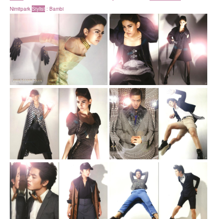
Nimitpark
Stylist
:
Bambi