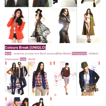
Colours Break [UNIQLO]
Model
:
กมลพรรณ สุวรรณมาศ & ปีเตอร์ เดนแมน@Kiss Models
Photographer
: Kittidech
Charoenporn
Stylist
:
Bambi