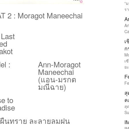
“ม
รา
T 2 : Moragot Maneechai
Ar
Ar
Ca
 Last
เ
ed
ก
akot
Mo
เซ
l :
Ann-Moragot
ยะ
Maneechai
Fe
(แอน-มรกต
Fe
มณีฉาย)
สุ
e to
ค
adise
สุ
Su
นผืนทราย ละลายลมฝน
I
IM