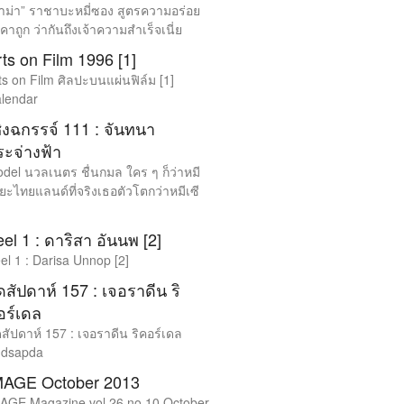
าม่า” ราชาบะหมี่ซอง สูตรความอร่อย
คาถูก ว่ากันถึงเจ้าความสำเร็จเนี่ย
ts on Film 1996 [1]
ts on Film ศิลปะบนแผ่นฟิล์ม [1]
lendar
ชิงฉกรรจ์ 111 : จันทนา
ระจ่างฟ้า
del นวลเนตร ชื่นกมล ใคร ๆ ก็ว่าหมี
ียะไทยแลนด์ที่จริงเธอตัวโตกว่าหมีเซี
el 1 : ดาริสา อันนพ [2]
el 1 : Darisa Unnop [2]
ดสัปดาห์ 157 : เจอราดีน ริ
อร์เดล
ดสัปดาห์ 157 : เจอราดีน ริคอร์เดล
dsapda
MAGE October 2013
AGE Magazine vol.26 no.10 October