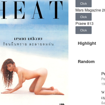
Click
Mars Magazine 2
Click
Praew 813
Click
Highlight
Random
P
Pe
19
น
เ
ย้