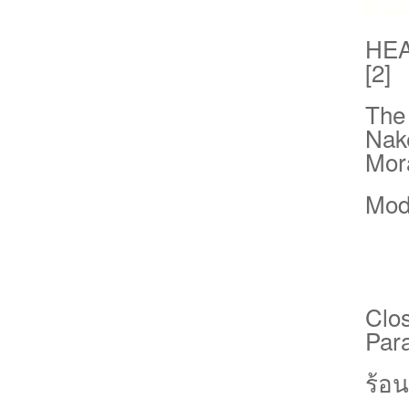
HEA
[2]
The
Nak
Mor
Mode
Clos
Par
ร้อ