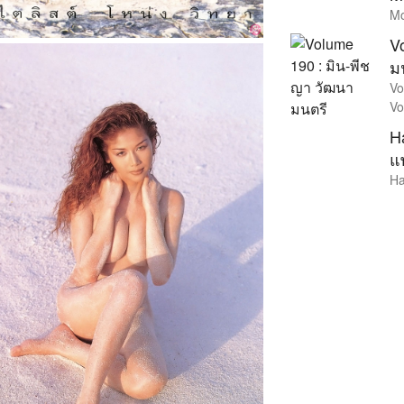
Mo
V
ม
Vo
Vo
H
แ
Ha