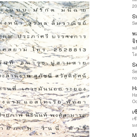
20
S
Sw
พ
จิ
พล
โด
S
Se
no
H
Ha
Oc
เ
เซ
มง
M