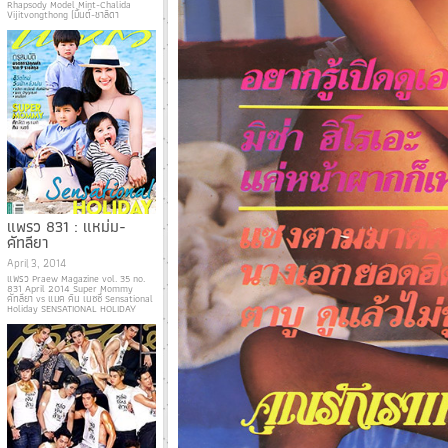
Rhapsody Model Mint-Chalida
Vijitvongthong (มิ้นต์-ชาลิดา
แพรว 831 : แหม่ม-
คัทลียา
April 3, 2014
แพรว Praew Magazine vol. 35 no.
831 April 2014 Super Mommy
คัทลียา vs แมค คิน เนซซี่ Sensational
Holiday SENSATIONAL HOLIDAY