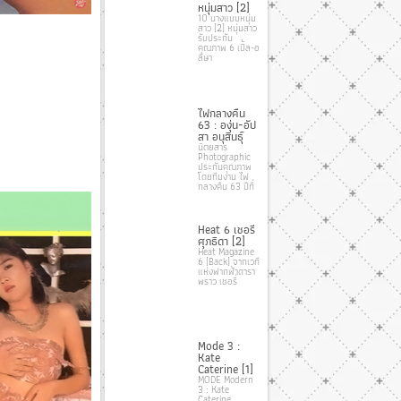
หนุ่มสาว [2]
10 นางแบบหนุ่ม
สาว [2] หนุ่มสาว
รับประกัน
คุณภาพ 6 เปิ้ล-อ
ลิษา
ไฟกลางคืน
63 : องุ่น-อัป
สา อนุสินธุ์
นิตยสาร
Photographic
ประกันคุณภาพ
โดยทีมงาน ไฟ
กลางคืน 63 ปีที่
Heat 6 เชอรี่
ศุภธิดา [2]
Heat Magazine
6 [Back] จากเวที
แห่งฟากฟ้าดารา
พราว เชอรี่
Mode 3 :
Kate
Caterine [1]
MODE Modern
3 : Kate
Caterine