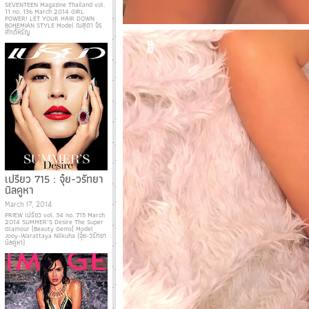
SEVENTEEN Magazine Thailand vol.
11 no. 136 March 2014 GIRL
POWER! LET YOUR HAIR DOWN
BOHEMIAN STYLE Model ณสุดา จิร
ศักดิ์หิรัญ
เปรียว 715 : จุ๋ย-วรัทยา
นิลคูหา
March 17, 2014
PRIEW เปรียว vol. 34 no. 715 March
2014 SUMMER’S Desire The Super
Glamour [Beauty Gems] Model
Jooy-Warattaya Nilkuha (จุ๋ย-วรัทยา
นิลคูหา)