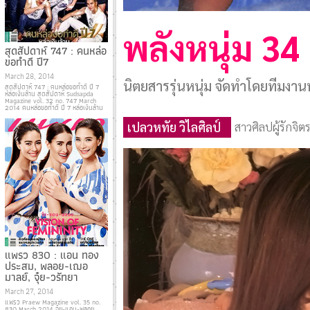
พลังหนุ่ม 34
สุดสัปดาห์ 747 : คนหล่อ
ขอทำดี ปี7
March 28, 2014
นิตยสารรุ่นหนุ่ม จัดทำโดยทีมงานพ
สุดสัปดาห์ 747 : คนหล่อขอทำดี ปี 7
หล่อเงินล้าน สุดสัปดาห์ Sudsapda
Magazine vol. 32 no. 747 March
2014 คนหล่อขอทำดี ปี 7 หล่อเงินล้าน
เปลวหทัย วิไลศิลป์
สาวศิลปผู้รักจิ
แพรว 830 : แอน ทอง
ประสม, พลอย-เฌอ
มาลย์, จุ๋ย-วรัทยา
March 27, 2014
แพรว Praew Magazine vol. 35 no.
830 March 2014 จุ๋ย-แอน-พลอย