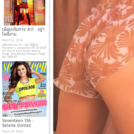
เพื่อนเดินทาง 411 : รฐา
โพธิ์งาม
March 21, 2014
เพื่อนเดินทาง 411 : รฐา โพธิ์งาม
Traveller’s Companion ปีที่ 35 ฉบับที่
411 March 2014 Mystic Beauty
Model Ying-Rhatha Phongam (หญิง-
รฐา โพธิ์งาม)
Seventeen 136 :
Selena Gomez
March 19, 2014