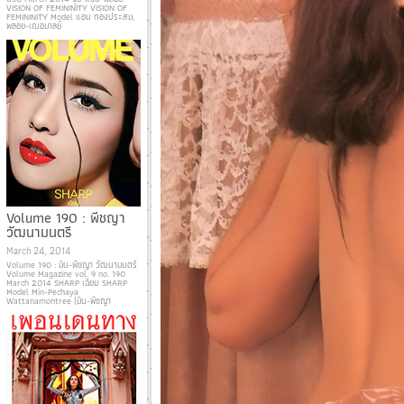
VISION OF FEMININITY VISION OF
FEMININITY Model แอน ทองประสม,
พลอย-เฌอมาลย์
Volume 190 : พีชญา
วัฒนามนตรี
March 24, 2014
Volume 190 : มิน-พีชญา วัฒนามนตรี
Volume Magazine vol. 9 no. 190
March 2014 SHARP เฉียบ SHARP
Model Min-Pechaya
Wattanamontree (มิน-พีชญา