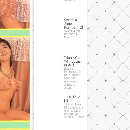
Sweet 4
June
Pornpan [2]
Sweet 4 June
Pornpan [2]
Max
ไฟกลางคืน
74 : จิตติมา
อนุสนธิ์
นิตยสาร
Photographic
ประกันคุณภาพ
โดยทีมงาน
อุตสาหกรรม
ภาพยนตร์
ฮ่องกง –
18 กะรัต 2
[1]
18 กะรัต No.2
[1] วาบหวามซ่าน
ซ่าส์ท้าอารมณ์
กว่าเล่มแรก
แหวกโฉมโนมเนื้อ