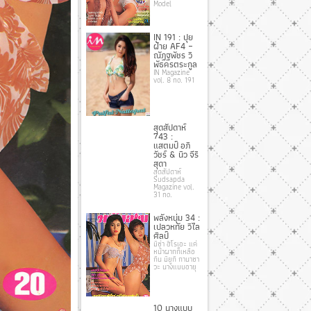
Model
IN 191 : ปุย
ฝ้าย AF4 –
ณัฏฐพัชร วิ
พัธครตระกูล
IN Magazine
vol. 8 no. 191
สุดสัปดาห์
743 :
แสตมป์ อภิ
วัชร์ & นิว จีริ
สุดา
สุดสัปดาห์
Sudsapda
Magazine vol.
31 no.
พลังหนุ่ม 34 :
เปลวหทัย วิไล
ศิลป์
มิซ่า ฮิโรเอะ แค่
หน้าผากก็เหลือ
กิน มิยูกิ กานาซา
วะ นางแบบอายุ
10 นางแบบ