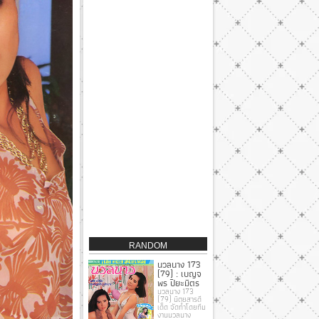
RANDOM
นวลนาง 173
(79) : เบญจ
พร ปิยะมิตร
นวลนาง 173
(79) นิตยสารดี
เด็ด จัดทําโดยทีม
งานนวลนาง