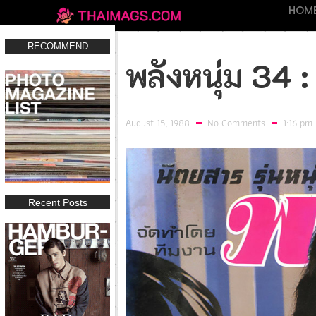
HOM
RECOMMEND
พลังหนุ่ม 34 :
August 15, 1988
No Comments
1:16 pm
Recent Posts
IN Magazine 197
IN Magazine 194
FHM THAIL
Click
Click
Clic