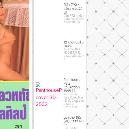
ดิฉัน 792 :
สุษิรา แอนจิลี
นา
ดิฉัน 792 : สุษิรา
แอนจิลีนา เปิดตัว
ครั้งแรกกับชูชี่
12 นางแบบลับ
เฉพาะ
TOP SECRET
MODELING 12
นางแบบลับเฉพาะ
1
Penthouse
Pets
Collection
1995 [2]
Penthouse
Pets Collection
[2] สัมผัสสุดยอด
นางแบบ
Penthouse
นวลนาง 185
(91) : อรวี พบ
สุข
นวลนาง 185