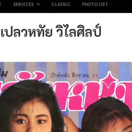
E
SERVICES
CLASSIC
PHOTO LIST
 เปลวหทัย วิไลศิลป์
AND 118
Mars Magazine 28
Praew 813
IN M
k
Click
Click