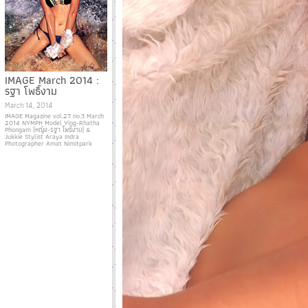
IMAGE March 2014 :
รฐา โพธิ์งาม
March 14, 2014
IMAGE Magazine vol.27 no.3 March
2014 NYMPH Model Ying-Rhatha
Phongam (หญิง-รฐา โพธิ์งาม) &
Jukkie Stylist Araya Indra
Photographer Amat Nimitpark