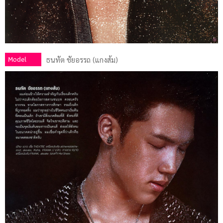
Model
ธนทัต ชัยอรรถ (แกงส้ม)