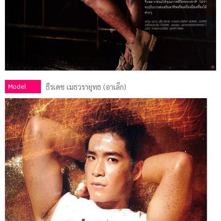
Model
ธีรเดช เมธวรายุทธ (อาเล็ก)