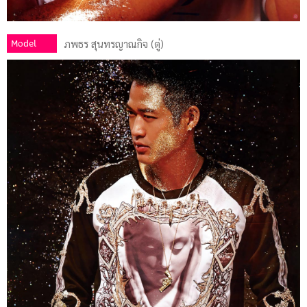
Model
ภพธร สุนทรญาณกิจ (ตู่)