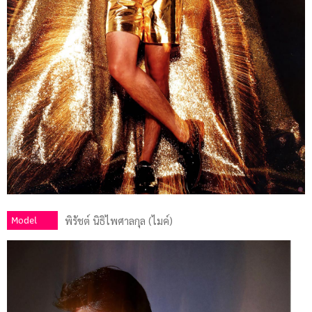
Model
พิรัชต์ นิธิไพศาลกุล (ไมค์)