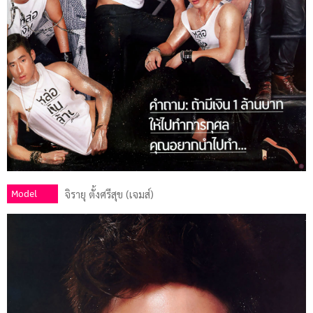
Model
จิรายุ ตั้งศรีสุข (เจมส์)