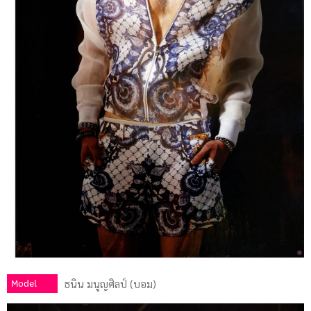
Model
ธนิน มนูญศิลป์ (บอม)