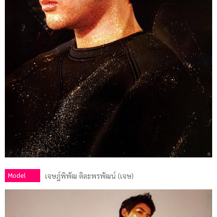
Model
เจษฎ์พิพัฒ ติละพรพัฒน์ (เจษ)