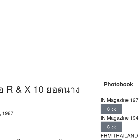
Photobook
โอ R & X 10 ยอดนาง
IN Magazine 197
Click
, 1987
IN Magazine 194
Click
FHM THAILAND 