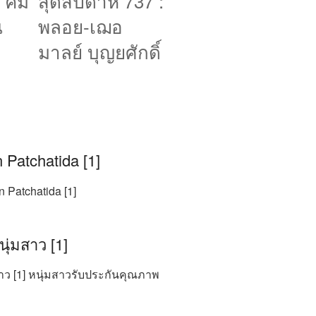
 คิม
สุดสัปดาห์ 737 :
น
พลอย-เฌอ
มาลย์ บุญยศักดิ์
 Patchatida [1]
n Patchatida [1]
ุ่มสาว [1]
ว [1] หนุ่มสาวรับประกันคุณภาพ