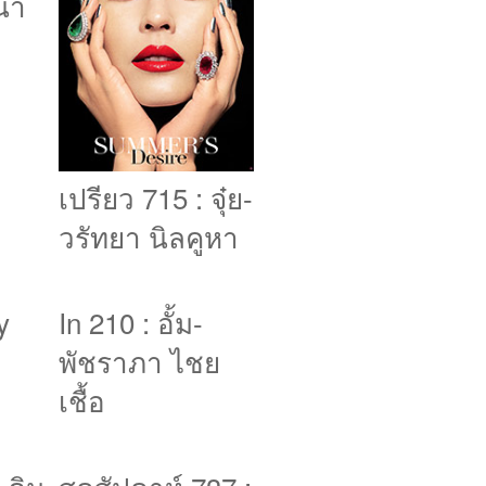
นา
เปรียว 715 : จุ๋ย-
วรัทยา นิลคูหา
y
In 210 : อั้ม-
พัชราภา ไชย
เชื้อ