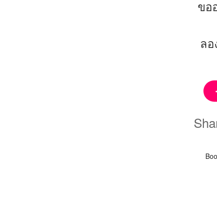
ขออ
ลอง
Sha
Boo