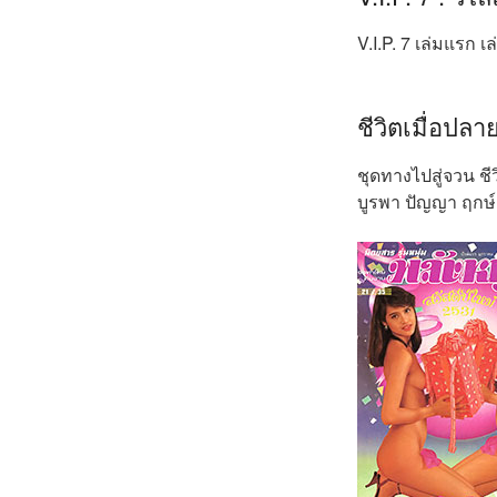
V.I.P. 7 เล่มแรก เล
ชีวิตเมื่อป
ชุดทางไปสู่จวน ช
บูรพา ปัญญา ฤกษ์อุ