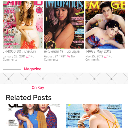
J-MOOD 30 : มายมิ้นท์
เพ็ญพักตร์ 19 : นุดี นฤมล
IMAGE May 2013
January 22, 2011
No
August 27, 1987
No
May 25, 2013
No
Comments
Comments
Comments
Magazine
On Key
Related Posts