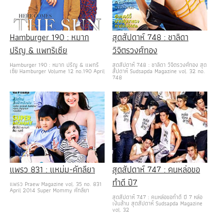
Hamburger 190 : หมาก
สุดสัปดาห์ 748 : ชาลิดา
ปริญ & แพทริเซีย
วิจิตรวงศ์ทอง
Hamburger 190 : หมาก ปริญ & แพทริ
สุดสัปดาห์ 748 : ชาลิดา วิจิตรวงศ์ทอง สุด
เซีย Hamburger Volume 12 no.190 April
สัปดาห์ Sudsapda Magazine vol. 32 no.
748
แพรว 831 : แหม่ม-คัทลียา
สุดสัปดาห์ 747 : คนหล่อขอ
ทำดี ปี7
แพรว Praew Magazine vol. 35 no. 831
April 2014 Super Mommy คัทลียา
สุดสัปดาห์ 747 : คนหล่อขอทำดี ปี 7 หล่อ
เงินล้าน สุดสัปดาห์ Sudsapda Magazine
vol. 32