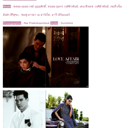
Model
:
พลอย-เฌอมาลย์ บุญยศักดิ์, หน่อย-บุษกร วงศ์พัวพันธ์, เคน-ธีรเดช วงศ์พัวพันธ์, เชอรี่-เข็ม
อัปสร สิริสุขะ, ชมพู่-อารยา เอ ฮาร์เก็ต, มารี เบิร์นเนอร์
Photographer
: Nat Prakobsantisuk
Stylist
:
Sunshine