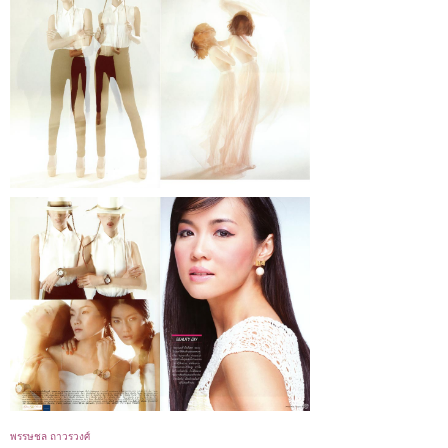
พรรษชล ถาวรวงศ์