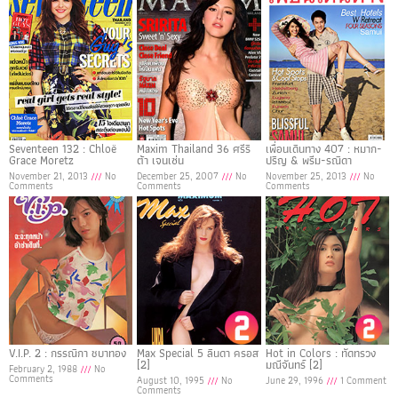
Seventeen 132 : Chloë
Maxim Thailand 36 ศรีริ
เพื่อนเดินทาง 407 : หมาก-
Grace Moretz
ต้า เจนเซ่น
ปริญ & พรีม-รณิดา
November 21, 2013
No
December 25, 2007
No
November 25, 2013
No
Comments
Comments
Comments
V.I.P. 2 : กรรณิกา ชบาทอง
Max Special 5 ลินดา ครอส
Hot in Colors : ทัดทรวง
[2]
มณีจันทร์ [2]
February 2, 1988
No
Comments
August 10, 1995
No
June 29, 1996
1 Comment
Comments