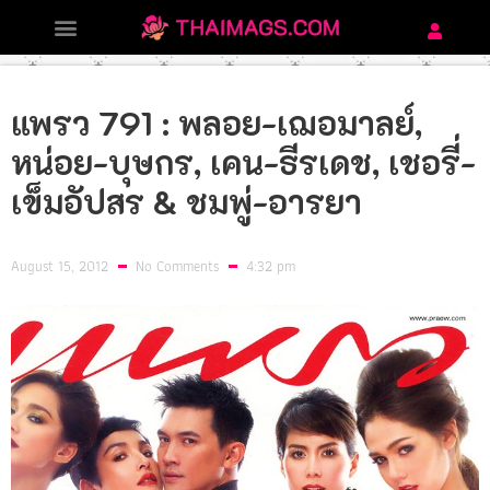
แพรว 791 : พลอย-เฌอมาลย์,
หน่อย-บุษกร, เคน-ธีรเดช, เชอรี่-
เข็มอัปสร & ชมพู่-อารยา
August 15, 2012
No Comments
4:32 pm