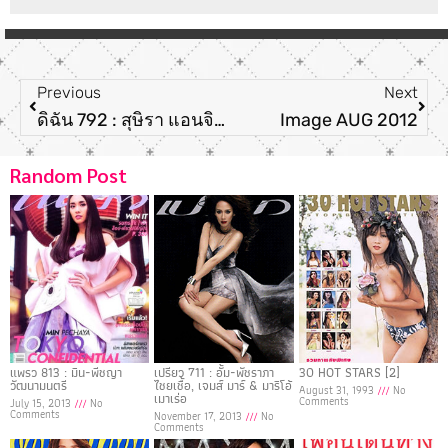
Previous
Next
ดิฉัน 792 : สุษิรา แอนจิลีนา
Image AUG 2012
Random Post
แพรว 813 : มิน-พีชญา
เปรียว 711 : อั้ม-พัชราภา
30 HOT STARS [2]
วัฒนามนตรี
ไชยเชื้อ, เจมส์ มาร์ & มาริโอ้
August 31, 1993
No
เมาเร่อ
Comments
July 15, 2013
No
Comments
November 17, 2013
No
Comments