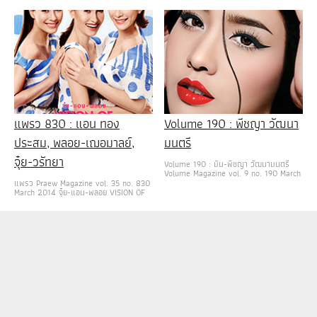
แพรว 830 : แอน ทอง
Volume 190 : พีชญา วัฒนา
ประสม, พลอย-เฌอมาลย์,
มนตรี
จุ๋ย-วรัทยา
Volume 190 : มิน-พีชญา วัฒนามนตรี
Volume Magazine vol. 9 no. 190 March
แพรว Praew Magazine vol. 35 no. 830
March 2014 จุ๋ย-แอน-พลอย VISION OF