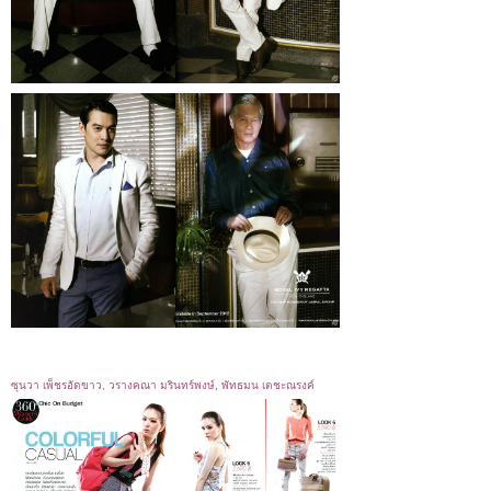
ซุนวา เพ็ชรอัดขาว, วรางคณา มรินทร์พงษ์, พัทธมน เตชะณรงค์