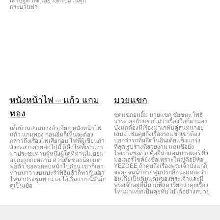
เศรษฐศาสตร์อย่างครบถ้วนทุก
กระบวนท่า
หนังหน้าไฟ – แก้ว แกม
มวยแขก
ทอง
ชุดแขกอมยิ้ม มวยแขก ชัยชนะ โพธิ
วาระ คุยกับแขกไม่ว่าเรื่องใดก็ตามอา
บังแกต้องมีเรื่องมาเกทับคู่สนทนาอยู่
เด็กบ้านสวนบางลําเจียก หนังหน้าไฟ
เสมอ เช่นคุยถึงเรื่องรถแขกเขาต้อง
แก้ว แกมทอง ก่อนอื่นก็เห็นจะต้อง
บอกว่ารถที่ผลิตในอินเดียแข็งแกร่ง
กล่าวถึงเรื่องไฟเสียก่อน ไฟที่ผู้เขียนกํา
ที่สุด รูปร่างที่สวยงาม แถมชื่อยัง
ลังจะสาธยายต่อไปนี้ ก็คือไฟที่เขาเอา
ไพเราะซะด้วยคือยี่ห่อแอมบาสดอร์ ยิ่ง
มาประชุมท่านผู้หนึ่งผู้ใดที่ท่านไม่ยอม
มอเตอร์ไซค์ยิ่งชื่อเพราะใหญ่คือยี่ห้อ
อยู่กะลูกกะหลาน ด่วนตัดช่องน้อยแต่
YEZDEE ถ้าคุยถึงเรื่องพระเจ้าบังแกก็
พอตัว ขอลาหลบหน้าไปก่อน เขาก็เอา
จะคุยจนน้ําลายฟูมปากอีกนะแหละว่า
ท่านมาวางบนปะรําพิธีแล้วก็พากันเอา
อินเดียเป็นดินแดนของพระเจ้าและมี
ไฟมาประชุมท่าน เอ ไอ้เริ่มแบบนี้มันก็
พระเจ้าอยู่ที่นี่มากที่สุด เรียกว่าคุยเรื่อง
ดูเป็นเย้อ
ไหนมาแขกเป็นคุยทับไปได้อย่างสบาย