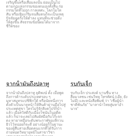
เจริญขึ้นหรือเสื่อมลงนั้น ย่อมเป็นไป
ตามกฎแห่งกรรมของตนเองทั้งสิ้น ก่อ
กรรมใดที่ไม่ถูก กาลเทศะ, โลภโมโท
สัน หรือเหิมเกริมจนลืมตนก็จะเป็นเหตุ
ปัจจัยฉุดรั้งให้ต่ำลง แทนที่จะช่วยดึง
ให้สูงขึ้น สัจธรรมข้อนี้ผมได้มาจาก
ชีวิตของ
จากน้ํามันถึงปลาทู
รบกับเจ็ก
จากน้ํามันถึงปลาทู ยุติพงษ์ ตั้ง เมื่อพูด
รบกับเจ็ก ประสงค์ บานชื่น ทาง
ถึงการค้าระดับประเทศรอบ ๆ
สื่อมวลชน เช่นวิทยุ โทรทัศน์ (เอ๊ย, ยัง
มหาสมุทรแปซิฟิกใต้ หรือนัยหนึ่งการ
ไม่มี) และหนังสือพิมพ์ ว่า “เชื่อผู้นํา
ตั้งตัวเป็นนายหน้าให้สินค้าผ่านมือไปสู่
ชาติพ้นภัย” “มาลานําไทยสู่มหาอํา
ประเทศคู่ขา ใครไม่รู้จักสิงคโปร์ก็บ้า
นาจ”
แล้ว เมื่อสวัสดีกับเมืองโชนันในอดีต
แล้ว ก็น่าจะเลยไปสัมผัสมือกับโก๊ะจก
ตง ทายาทมือระดับพระกาฬของลีกวน
ยิวไว้หน่อยก็จะดี อย่างน้อยก็ในฐานะ
ของผู้สืบสายเลือดคนแรกที่ได้รับการ
ถ่ายทอดวิทยายุทธ์ในสาขาวิชา