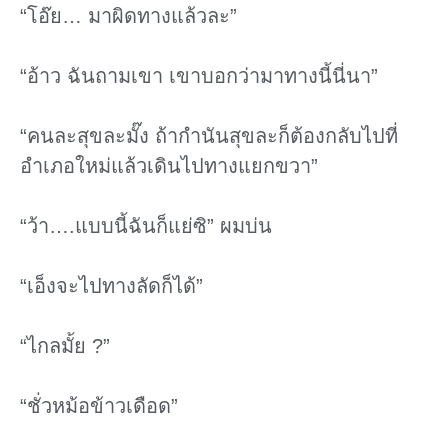
“โอ๊ย… มาผิดทางแล้วละ”
“อ้าว ฉันถามเขา เขาบอกว่ามาทางนี้นี่นา”
“คนละสุขละมั๊ง ถ้ากํานันสุขละก็ต้องกลับไปที่
อําเภอใหม่แล้วเดินไปทางแยกขวา”
“ว้า….แบบนี้ฉันก็แย่ซิ” ผมบ่น
“เอ็งจะไปทางลัดก็ได้”
“ไกลมั้ย ?”
“ชั่วหม้อข้าวเดือด”