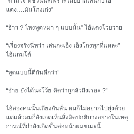
“ตามใจ ที่ชวนน่ะเพราะไม่อยากเล่นกับไอ้
แดง….มันโกงเก่ง”
“อ้าว ? ไหงพูดหมา ๆ แบบนั้น” ไอ้แดงโวยวาย
“เรื่องจริงนี่หว่า เล่นกะเอ็ง เอ็งโกงทุกที่แหละ”
ไอ้แถมโต้
“พูดแบบนี้ตีกันดีกว่า”
“อ๋าย ยังได้นะโว้ย คิดว่ากูกลัวถึงเรอะ ?”
ไอ้สองคนนั้นเถียงกันลั่น ผมก็ไม่อยากไปยุ่งด้วย
แต่แล้วผมก็สังเกตเห็นสิ่งผิดปกติบางอย่างในเหตุ
การณ์ที่กําลังเกิดขึ้นต่อหน้าผมขณะนี้