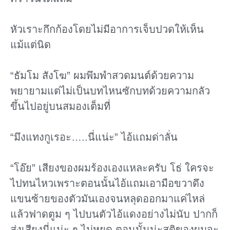
หัวเราะกึกก้องโดยไม่มีอาการเจ็บปวดให้เห็น
แม้แต่นิด
“ธัมโม สังโฆ” ผมพึมพำสวดมนต์ด้วยความ
พยายามแต่ไม่เป็นบทไหนซักบทด้วยความกลัว
ขึ้นไปอยู่บนสมองเต็มที่
“มึงแทงกูเรอะ…..นี่แน่ะ” ไอ้แถมด่าลั่น
“โอ๊ย” เสียงของผมร้องเองแหละครับ โธ่ ใครจะ
ไปทนไหวเพราะตอนนั้นไอ้แถมเอามือขวาดึง
แขนซ้ายของตัวมันเองจนหลุดออกมาแค่ไหล่
แล้วฟาดตูม ๆ ไปบนตัวไอ้แดงอย่างไม่นับ ปากก็
ส่งเสียงนี่แน่ะ ๆ ไม่หยุด ตอนนั้นน่ะสติของผมจะ