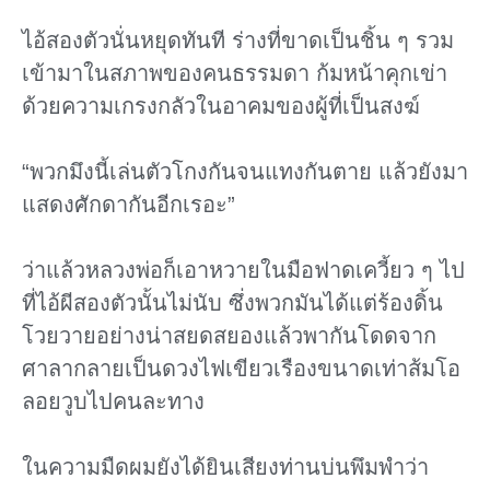
ไอ้สองตัวนั่นหยุดทันที ร่างที่ขาดเป็นชิ้น ๆ รวม
เข้ามาในสภาพของคนธรรมดา ก้มหน้าคุกเข่า
ด้วยความเกรงกลัวในอาคมของผู้ที่เป็นสงฆ์
“พวกมึงนี้เล่นตัวโกงกันจนแทงกันตาย แล้วยังมา
แสดงศักดากันอีกเรอะ”
ว่าแล้วหลวงพ่อก็เอาหวายในมือฟาดเควี้ยว ๆ ไป
ที่ไอ้ผีสองตัวนั้นไม่นับ ซึ่งพวกมันได้แต่ร้องดิ้น
โวยวายอย่างน่าสยดสยองแล้วพากันโดดจาก
ศาลากลายเป็นดวงไฟเขียวเรืองขนาดเท่าส้มโอ
ลอยวูบไปคนละทาง
ในความมืดผมยังได้ยินเสียงท่านบ่นพึมพําว่า