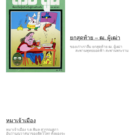
ยกสุดท้าย – ฒ. ผู้เฒ่า
ของเก่าเราลืม ยกสุดท้าย ฒ. ผู้เฒ่า
สะพานพุทธยอดฟ้า สะพานพระราม
หมาเจ้าเมือง
หมาเจ้าเมือง ร.ต.พิมล สุวรรณสุภา
อันว่าบุญวาสนาของสัตว์โลก ทั้งผองจะ