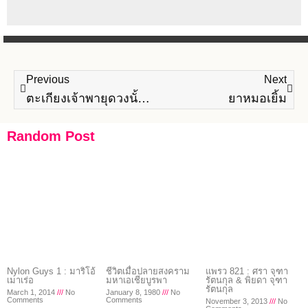
Previous
Next
ตะเกียงเจ้าพายุดวงนั้น – ปัญญา ฤกษ์อุไร
ยาหมอเยิ้ม
Random Post
Nylon Guys 1 : มาริโอ้
ชีวิตเมื่อปลายสงคราม
แพรว 821 : ศรา จุฑา
เมาเร่อ
มหาเอเชียบูรพา
รัตนกุล & พิยดา จุฑา
รัตนกุล
March 1, 2014
No
January 8, 1980
No
Comments
Comments
November 3, 2013
No