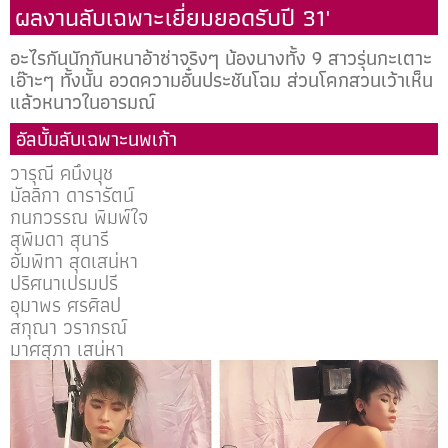
ผลงานลับเฉพาะเยี่ยมยอดรับปี 31'​
อะไรกันนักกันหนาอ้าซ่าจริงๆ น้องนางทั้ง 9 สาวรุ่นกะเตาะ
เอ๊าะๆ ทั้งนั้น อวดความอั๋นประชันโฉม ส่วนโคกสวนเว้าเห็น
แล้วหนาวในอารมณ์
อัลบั้มลับเฉพาะนพเก้า
วารุณี คนึงนุช
มัลลิกา ดารารัตน์
กนกวรรณ พิมพ์ใจ
สุพิมดา สุนารี
อัมพิทา สุดเสน่หา
ปริศนาเปรมปรี
อุมาพร ศรศิลป
สกุณา วรากรณ์
มาศสุภา เสน่หา