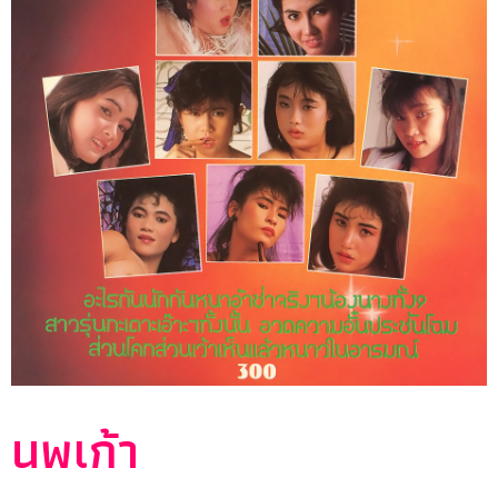
นพเก้า