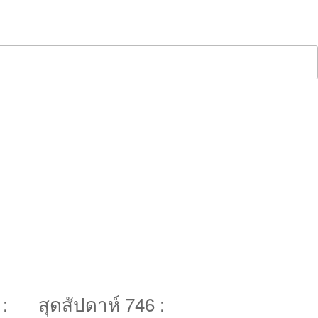
agazine
IN Magaz
194
:
สุดสัปดาห์ 746 :