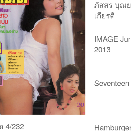
ภัสสร บุณย
Click
เกียรติ
IMAGE Ju
2013
Seventeen
็ด 4/232
Hamburger