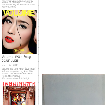
VISION OF FEMININITY VISION OF
FEMININITY Model แอน ทองประสม,
พลอย-เฌอมาลย์
Volume 190 : พีชญา
วัฒนามนตรี
March 24, 2014
Volume 190 : มิน-พีชญา วัฒนามนตรี
Volume Magazine vol. 9 no. 190
March 2014 SHARP เฉียบ SHARP
Model Min-Pechaya
Wattanamontree (มิน-พีชญา