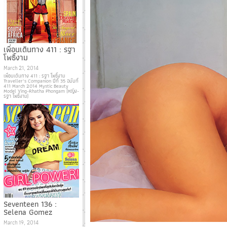
เพื่อนเดินทาง 411 : รฐา
โพธิ์งาม
March 21, 2014
เพื่อนเดินทาง 411 : รฐา โพธิ์งาม
Traveller’s Companion ปีที่ 35 ฉบับที่
411 March 2014 Mystic Beauty
Model Ying-Rhatha Phongam (หญิง-
รฐา โพธิ์งาม)
Seventeen 136 :
Selena Gomez
March 19, 2014