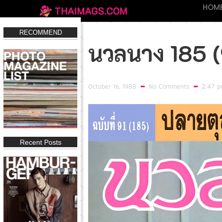
HOM
RECOMMEND
นวลนาง 185 (9
October 16, 1988
No Comments
2:47 
Recent Posts
IN Magazine 197
IN Magazine 194
FHM THAIL
Click
Click
Clic