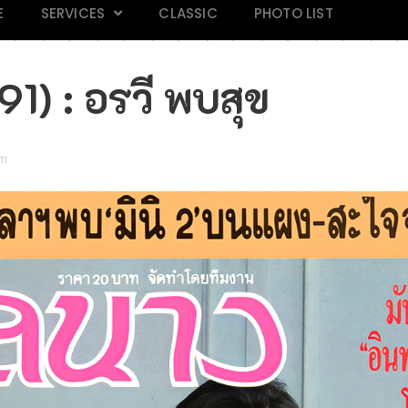
E
SERVICES
CLASSIC
PHOTO LIST
1) : อรวี พบสุข
pm
AND 118
Mars Magazine 28
Praew 813
IN M
k
Click
Click