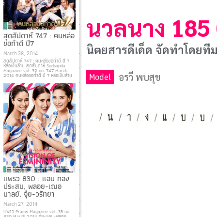
นวลนาง 185 (
สุดสัปดาห์ 747 : คนหล่อ
ขอทำดี ปี7
นิตยสารดีเด็ด จัดทําโดย
March 28, 2014
สุดสัปดาห์ 747 : คนหล่อขอทำดี ปี 7
หล่อเงินล้าน สุดสัปดาห์ Sudsapda
Magazine vol. 32 no. 747 March
Model
อรวี พบสุข
2014 คนหล่อขอทำดี ปี 7 หล่อเงินล้าน
แพรว 830 : แอน ทอง
ประสม, พลอย-เฌอ
มาลย์, จุ๋ย-วรัทยา
March 27, 2014
แพรว Praew Magazine vol. 35 no.
830 March 2014 จุ๋ย-แอน-พลอย