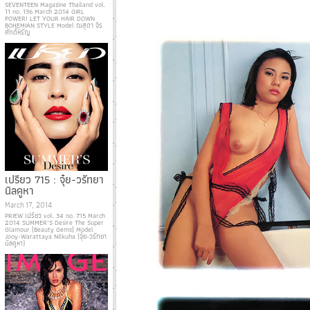
SEVENTEEN Magazine Thailand vol.
11 no. 136 March 2014 GIRL
POWER! LET YOUR HAIR DOWN
BOHEMIAN STYLE Model ณสุดา จิร
ศักดิ์หิรัญ
เปรียว 715 : จุ๋ย-วรัทยา
นิลคูหา
March 17, 2014
PRIEW เปรียว vol. 34 no. 715 March
2014 SUMMER’S Desire The Super
Glamour [Beauty Gems] Model
Jooy-Warattaya Nilkuha (จุ๋ย-วรัทยา
นิลคูหา)