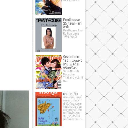
Penthouse
25 โยโกะ ทา
คาโน่
Penthouse Thai
Edition June
1996 Vol.3
Seventeen
135 : เจมส์-จิ
รายุ & เต้ย-
จรินทร์พร
SEVENTEEN
Magazine
Thailand vol. 11
no.
ยาหมอเยิ้ม
ยาหมอเยิ้ม บุญยู้
ภูพาน ป่าที่พวก
เราไปตัดทางสาย
ใหม่ผ่านนั้น ล้วน
แต่ภูเขาสูงชันติด
กันเป็นพืด อุดม
สมบูรณ์ด้วยไม้
สักต้นกําลังเหมาะ