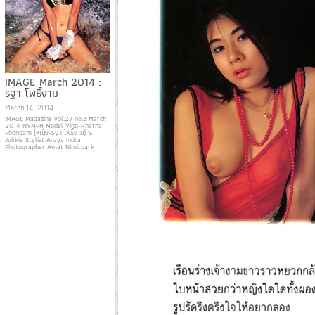
IMAGE March 2014 :
รฐา โพธิ์งาม
March 14, 2014
IMAGE Magazine vol.27 no.3 March
2014 NYMPH Model Ying-Rhatha
Phongam (หญิง-รฐา โพธิ์งาม) &
Jukkie Stylist Araya Indra
Photographer Amat Nimitpark