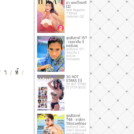
ยา ยอดไกรศรี
[2]
Heat Magazine
7 Kittiya
Yodkraisri [2]
สุดสัปดาห์ 157
: เจอราดีน ริ
คอร์เดล
สุดสัปดาห์ 157 :
เจอราดีน ริ
คอร์เดล
Sudsapda
30 HOT
STARS [1]
30 HOT STARS
[1] STOP BOSS
สุดสัปดาห์
748 : ชาลิดา
วิจิตรวงศ์ทอง
สุดสัปดาห์ 748 :
ชาลิดา วิจิตรวงศ์
ทอง สุดสัปดาห์