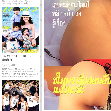
Rhapsody Model Mint-Chalida
Vijitvongthong (มิ้นต์-ชาลิดา
แพรว 831 : แหม่ม-
คัทลียา
April 3, 2014
แพรว Praew Magazine vol. 35 no.
831 April 2014 Super Mommy
คัทลียา vs แมค คิน เนซซี่ Sensational
Holiday SENSATIONAL HOLIDAY