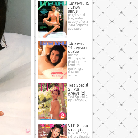
ไฟกลางคืน 15
: ปรางค์
รมณีย์
ปรางค์ รมณีย์
(ติ๊ก) มิสไทย
แลนด์เพนท์เฮาส์
1984 ข้อมูลส่วน
ตัวนางแบบ
ไฟกลางคืน
74 : จิตติมา
อนุสนธิ์
นิตยสาร
Photographic
ประกันคุณภาพ
โดยทีมงาน
อุตสาหกรรม
ภาพยนตร์
ฮ่องกง –
Test Special
2 : Pla
Areeya [2]
Test Special 2
Pla Areeya [2]
V.I.P. 8 : จิตต
รี เจริญใจ
V.I.P. 8 : จิตตรี
เจริญใจ ตุ๊กตาดิ้น