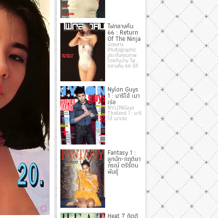
ไฟกลางคืน
66 : Return
Of The Ninja
นิตยสาร
Photographic
ประกันคุณภาพ
โดยทีมงาน ไฟ
กลางคืน 66 ปีที่
Nylon Guys
1 : มาริโอ้ เมา
เร่อ
NYLONGuys
Thailand 1 : มาริ
โอ้ เมาเร่อ
Fantasy 1 :
ลูกนัท-กฤติยา
ภรณ์ ตรีรัตน
พันธุ์
Heat 7 กิตติ