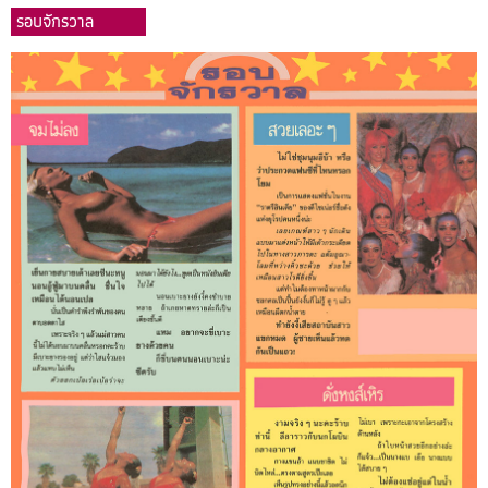
รอบจักรวาล