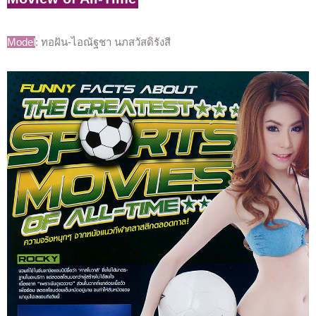
Model
: ทอฝัน-ไอณัฐชา นภสวัสดิรังสี