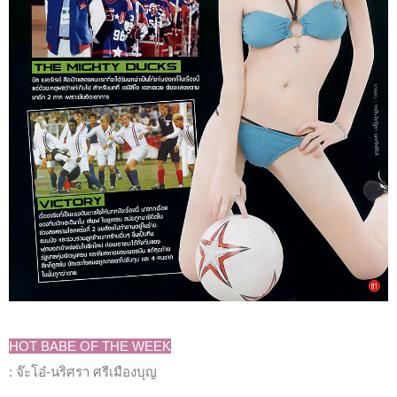
HOT BABE OF THE WEEK
: จ๊ะโอ๋-นริศรา ศรีเมืองบุญ