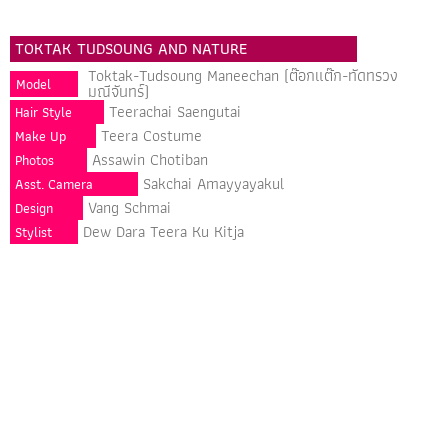
TOKTAK TUDSOUNG AND NATURE
Toktak-Tudsoung Maneechan (ต๊อกแต๊ก-ทัดทรวง
Model
มณีจันทร์)
Teerachai Saengutai
Hair Style
Teera Costume
Make Up
Assawin Chotiban
Photos
Sakchai Amayyayakul
Asst. Camera
Vang Schmai
Design
Dew Dara Teera Ku Kitja
Stylist