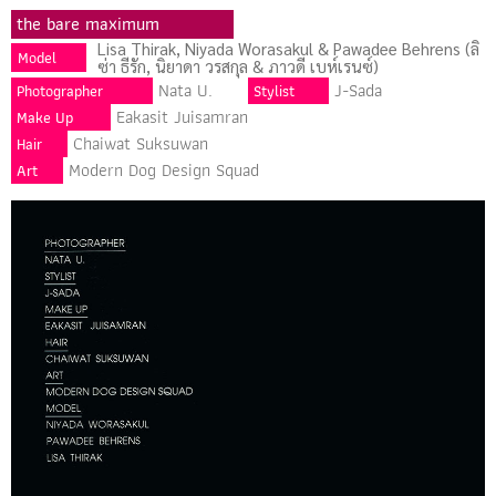
the bare maximum
Lisa Thirak, Niyada Worasakul & Pawadee Behrens (ลิ
Model
ซ่า ธีรัก, นิยาดา วรสกุล & ภาวดี เบห์เรนซ์)
Nata U.
J-Sada
Photographer
Stylist
Eakasit Juisamran
Make Up
Chaiwat Suksuwan
Hair
Modern Dog Design Squad
Art