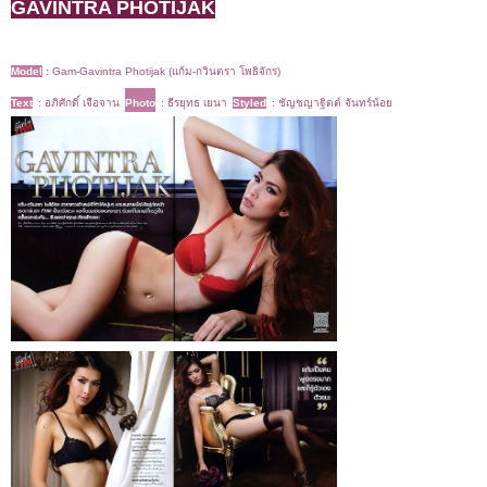
GAVINTRA PHOTIJAK
Model
:
Gam-Gavintra Photijak (แก้ม-กวินตรา โพธิจักร)
Text
: อภิศักดิ์ เจือจาน
Photo
: ธีรยุทธ เยนา
Styled
: ชัญชญาฐิตต์ จันทร์น้อย