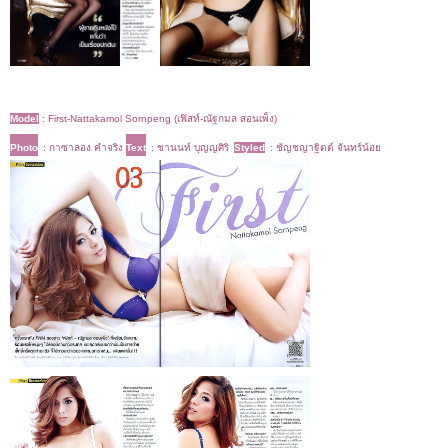
Model
:
First-Nattakamol Sornpeng (เฟิสท์-ณัฐกมล สอนเพ็ง)
Photo
: กาซาลอง คำจริง
Text
: ชานนท์ บุญญศิริ
Styled
: ชัญชญาฐิตต์ จันทร์น้อย