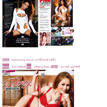
Model
:
Party-Anong Saechu (ปาร์ตี้-อนงค์ แซ่ซั้ว)
Photo
: ตวัน ระพิพงษ์
Text
: อธิษฐาน มีแสง
Styled
: รุ่งกานต์ แสงสวัสดิ์