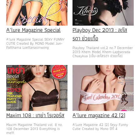
A’lure Magazine Special
Playboy Dec 2013 : ลภัส
รดา ช่วยเกื้อ
A’lure Magazine Special SEXY FUNNY
CUTIE Created By MONO Model Jun-
Patthama Loettanasiriwong
Playboy Thailand vol.2 no.7 December
2013 Khem Model Khem-Laphasrada
Chuaykua (เข็ม-ลภัสรดา ช่วยเกื้อ)
Maxim 108 : เทย่า โรเจอร์ส
A’lure magazine 42 [2]
Maxim Magazine Thailand vol. 8 no.
A’Lure Magazine 42 [2] Sexy Funny
108 December 2013 Everything is
Cutie Created by Mono ปีที่ 4
me!!!