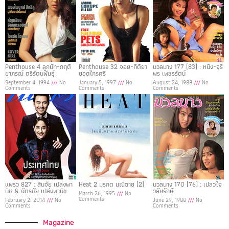
Penthouse 4 ลูกนัท-กฤติ
Penthouse 32 จอย-กิติยา
นวลนาง 177 (83) : หนิง-จุรี
ยาภรณ์ ตรีรัตนพันธุ์
ยอดไกรศรี
พร เพชรรัตน์
September 4, 1994
No
January 5, 1997
No
August 24, 1988
No
Comments
Comments
Comments
แพรว 827 : สินจัย เปล่งพา
Heat 2 มรกต มณีฉาย [2]
นวลนาง 170 (76) : เปลวใจ
นิช & ฉัตรชัย เปล่งพานิช
วลัยรักษ์
March 26, 1995
No
Comments
February 2, 2014
No
June 29, 1988
No
Comments
Comments
Magazine