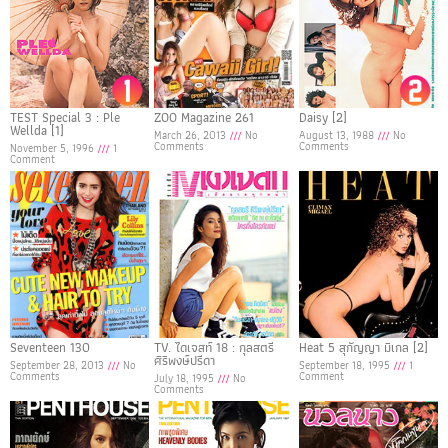
TEST Special 3 : Ple
ZOO Magazine 261
Daisy [2]
Wellda [1]
March 26, 2013
No
August 13, 1988
No
Comments
Comments
November 5, 1996
1
Comment
Seventeen 130
TV. ไดเจสท์ 18 : กุลสตรี
Heat 5 สุกัญญา มิเกล [2]
ศิริพงษ์ปรีดา
September 28, 2013
No
September 18, 1995
1
Comments
Comment
July 18, 1995
No
Comments