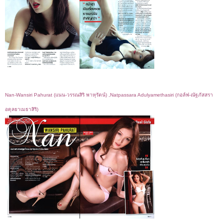
Nan-Wansiri Pahurat (แนน-วรรณสิริ พาหุรัตน์) ,Natpassara Adulyamethasiri (กอล์ฟ-ณัฐภัสสรา
อดุลยาเมธาสิริ)