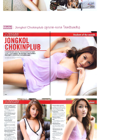
Model
:
Jongkol Chokinplub (ลูกเกด-จงกล โชคอินพลับ)