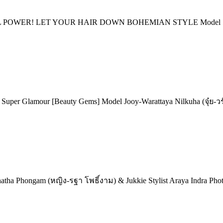
 GIRL POWER! LET YOUR HAIR DOWN BOHEMIAN STYLE Model ณสุ
uper Glamour [Beauty Gems] Model Jooy-Warattaya Nilkuha (จุ๋ย-ว
 Phongam (หญิง-รฐา โพธิ์งาม) & Jukkie Stylist Araya Indra Phot