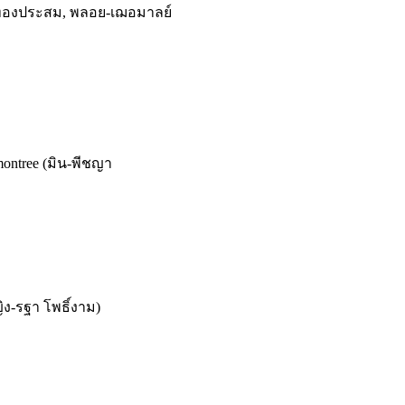
 ทองประสม, พลอย-เฌอมาลย์
ontree (มิน-พีชญา
ญิง-รฐา โพธิ์งาม)