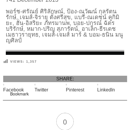
พอร์ช-ศรัณย์ ศิริลักษณ์, ป้อง-ณวัฒน์ กุลรัตน
รักษ์, เจมส์-จิรายุ ตั้งศรีสุข, แบรี่-ณเดชน์ คูกิมิ
ยะ, ฮั่น-อิสริยะ ภัทรมานพ, บอย-ปกรณ์ ฉัตร
บริรักษ์, หมาก-ปริญ สุภารัตน์, อาเล็ก-ธีรเดช
เมธาวรายุทธ, เจมส์-เจมส์ มาร์ & บอม-ธนิน มนู
ญศิลป์
VIEWS:
1,357
SHARE:
Facebook
Twitter
Pinterest
LinkedIn
Bookmark
0