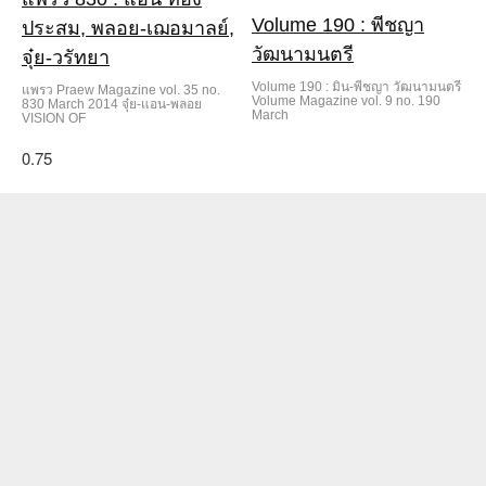
Volume 190 : พีชญา
ประสม, พลอย-เฌอมาลย์,
วัฒนามนตรี
จุ๋ย-วรัทยา
Volume 190 : มิน-พีชญา วัฒนามนตรี
แพรว Praew Magazine vol. 35 no.
Volume Magazine vol. 9 no. 190
830 March 2014 จุ๋ย-แอน-พลอย
March
VISION OF