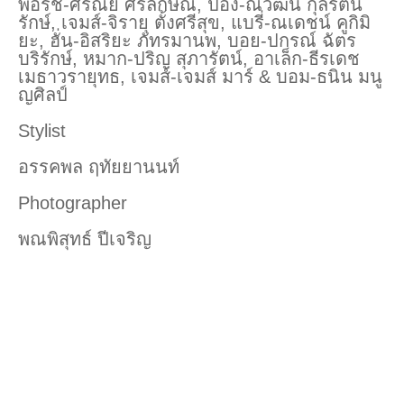
พอร์ช-ศรัณย์ ศิริลักษณ์, ป้อง-ณวัฒน์ กุลรัตน
รักษ์, เจมส์-จิรายุ ตั้งศรีสุข, แบรี่-ณเดชน์ คูกิมิ
ยะ, ฮั่น-อิสริยะ ภัทรมานพ, บอย-ปกรณ์ ฉัตร
บริรักษ์, หมาก-ปริญ สุภารัตน์, อาเล็ก-ธีรเดช
เมธาวรายุทธ, เจมส์-เจมส์ มาร์ & บอม-ธนิน มนู
ญศิลป์
Stylist
อรรคพล ฤทัยยานนท์
Photographer
พณพิสุทธ์ ปีเจริญ