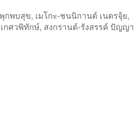
 พุกพบสุข, เมโกะ-ชนนิกานต์ เนตรจุ้ย,
 เกศวพิทักษ์, สงกรานต์-รังสรรค์ ปัญญา