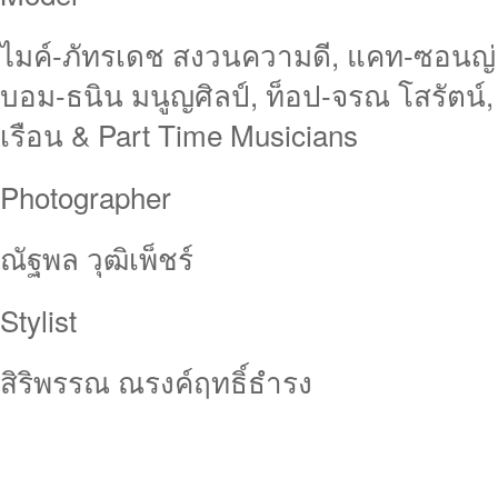
ไมค์-ภัทรเดช สงวนความดี, แคท-ซอนญ่า ส
บอม-ธนิน มนูญศิลป์, ท็อป-จรณ โสรัตน์, 
เรือน & Part Time Musicians
Photographer
ณัฐพล วุฒิเพ็ชร์
Stylist
สิริพรรณ ณรงค์ฤทธิ์ธำรง