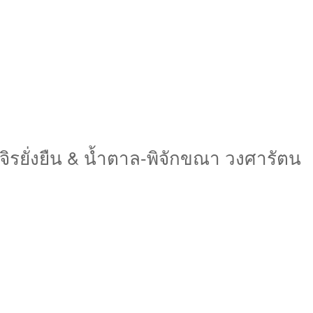
ิรยั่งยืน & น้ำตาล-พิจักขณา วงศารัตน