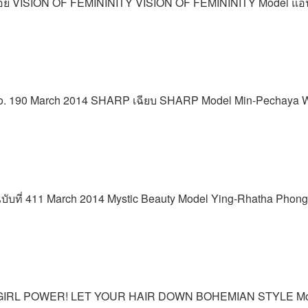
-พลอย VISION OF FEMININITY VISION OF FEMININITY Model แ
 no. 190 March 2014 SHARP เฉียบ SHARP Model Min-Pechaya W
35 ฉบับที่ 411 March 2014 Mystic Beauty Model Ying-Rhatha Phon
4 GIRL POWER! LET YOUR HAIR DOWN BOHEMIAN STYLE Model 