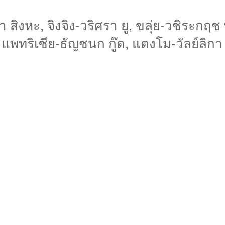
ิงหะ, จิงจิง-วริศรา ยู, ขลุ่ย-วชิระกฤช
แพทริเซีย-ธัญชนก กู๊ด, แตงโม-วัลย์ลิกา