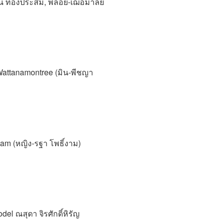
อน ทองประสม, พลอย-เฌอมาลย์
attanamontree (มิน-พีชญา
gam (หญิง-รฐา โพธิ์งาม)
ณสุดา จิรศักดิ์หิรัญ