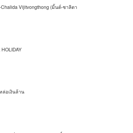
halida Vijitvongthong (มิ้นต์-ชาลิดา
AL HOLIDAY
หล่อเงินล้าน