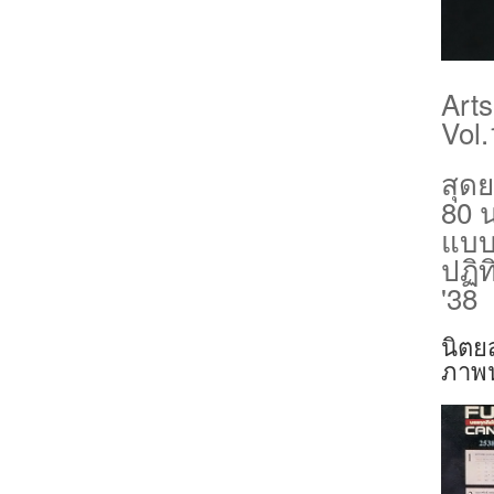
Arts
Vol.
สุด
80 
แบ
ปฏิท
'38
นิตย
ภาพน