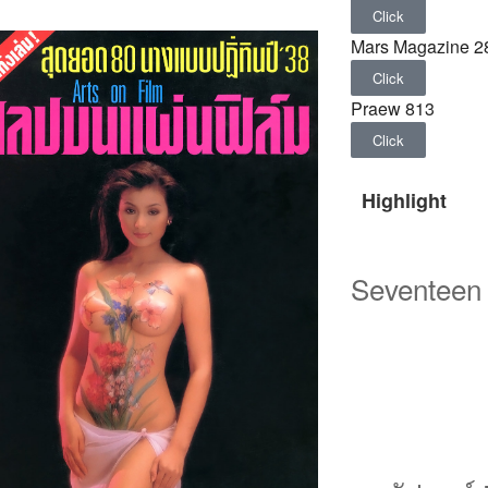
Click
Mars Magazine 2
Click
Praew 813
Click
Highlight
Seventeen