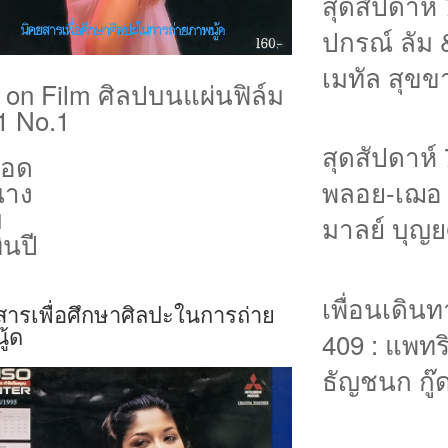
สุดสัปดาห์ 
ปกรณ์ ลัม 
เมทัล สุขข
 on Film ศิลปบนแผ่นฟิล์ม
1 No.1
สุดสัปดาห์ 
ยอด
นาง
พลอย-เฌอ
บ
มาลย์ บุญยศ
ินปี
เพื่อนเดิน
สารเพื่อศึกษาศิลปะในการถ่าย
ู้ด
409 : แพทริ
ธัญชนก กู๊