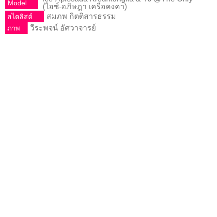
Model
(ไอซ์-อภิษฎา เครือคงคา)
ลลนา
สมภพ กิตติสารธรรม
สไตลิสต์
ดิฉัน
วีระพจน์ อัศวาจารย์
ภาพ
พลอย
แกม
เพชร
CLASSIC
PHOTO
LIST