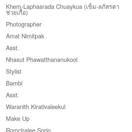
Khem-Laphasrada Chuaykua (เข็ม-ลภัสรดา
ช่วยเกื้อ)
Photographer
Amat Nimitpak
Asst.
Nhasut Phawatthananukool
Stylist
Bambi
Asst.
Waranith Kirativaleekul
Make Up
Romchalee Sorin