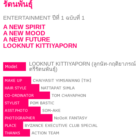
รัตนพันธุ์
ENTERTAINMENT ปีที่ 1 ฉบับที่ 1
A NEW SPIRIT
A NEW MOOD
A NEW FUTURE
LOOKNUT KITTIYAPORN
LOOKNUT KITTIYAPORN (ลูกนัท-กฤติยาภรณ์
Model
ตรีรัตนพันธุ์)
CHAIYASIT YIMSAWANG (TIK)
MAKE UP
NATTAPAT SIMLA
HAIR STYLE
TOM CHAYAPHON
CO-ORDINATOR
POM BASTIC
STYLIST
SOM-AKE
ASST.PHOTO
NoOoK FANTASY
PHOTOGRAPHER
BYZANCE EXECUTIVE CLUB SPECIAL
PLACE
ACTION TEAM
THANKS