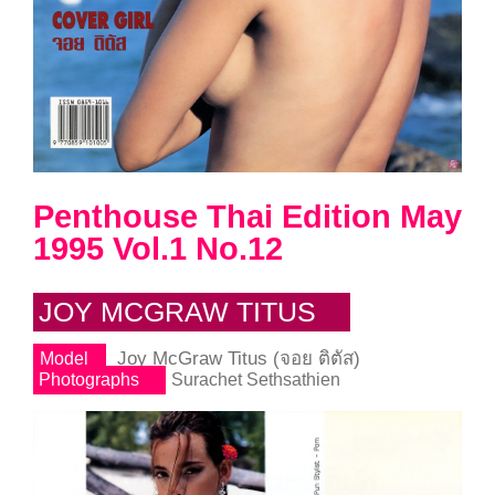
Penthouse Thai Edition May
1995 Vol.1 No.12
JOY MCGRAW TITUS
Joy McGraw Titus (จอย ติตัส)
Model
Photographs
Surachet Sethsathien