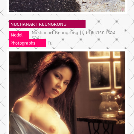
NUCHANART REUNGRONG
Nuchanart Reungrong (นุ่น-นุชนารถ เรือง
Model
รอง)
Photographs
Tui