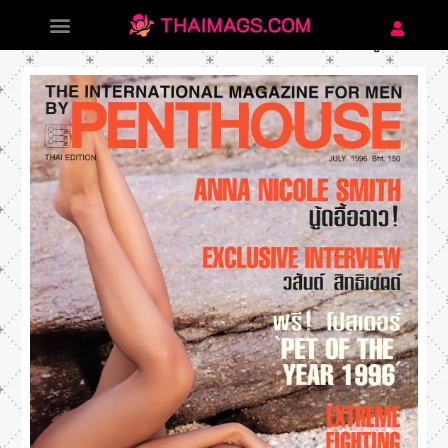
JULY 20, 1996
BY
ADMIN
Penthouse 26 ศศิพิณ ศาสตร์สมบูรณ์