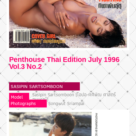
Penthouse Thai Edition July 1996
Vol.3 No.2
SASIPIN SARTSOMBOON
Sasipin Sartsomboon (โอปอ-ศศิพิณ ศาสตร์
Model
สมบูรณ์)
Photographs
Songwut Sriampai