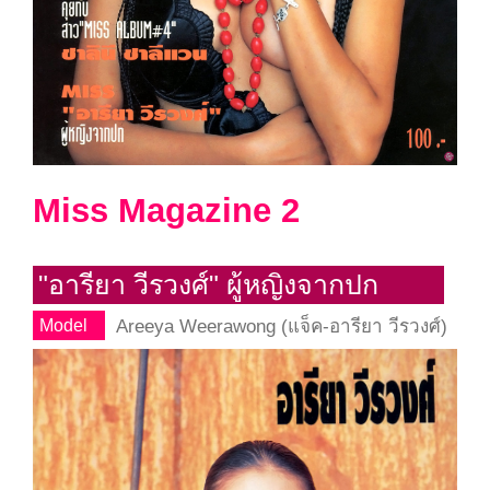
Miss Magazine 2
"อารียา วีรวงศ์" ผู้หญิงจากปก
Areeya Weerawong (แจ็ค-อารียา วีรวงศ์)
Model