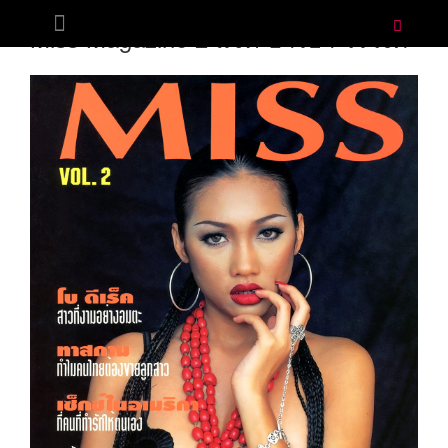
JULY 2, 1995
BY
ADMIN
Miss Magazine 2 แจ็ค-อารียา วีรวงศ์