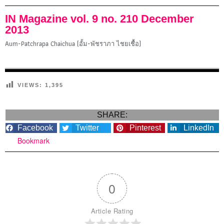
IN Magazine vol. 9 no. 210 December
2013
Aum-Patchrapa Chaichua (อั้ม-พัชราภา ไชยเชื้อ)
VIEWS:
1,395
SHARE:
Facebook
Twitter
Pinterest
LinkedIn
Bookmark
0
Article Rating