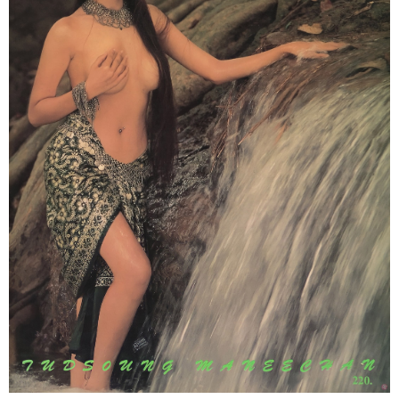
ลลนา
ดิฉัน
พลอย
แกม
เพชร
CLASSIC
PHOTO
LIST