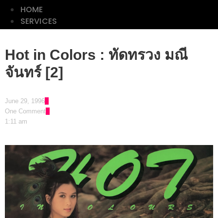
HOME
SERVICES
ลลนา
Hot in Colors : ทัดทรวง มณี
ดิฉัน
จันทร์ [2]
พลอย
แกม
June 29, 1996
เพชร
One Comment
1:11 am
CLASSIC
PHOTO
LIST
HOME
SERVICES