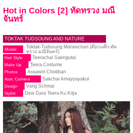
Hot in Colors [2] ทัดทรวง มณี
จันทร์
TOKTAK TUDSOUNG AND NATURE
Toktak-Tudsoung Maneechan (ต๊อกแต๊ก-ทัด
Model
ทรวง มณีจันทร์)
Teerachai Saengutai
Hair Style
Teera Costume
Make Up
Assawin Chotiban
Photos
Sakchai Amayyayakul
Asst. Camera
Vang Schmai
Design
Dew Dara Teera Ku Kitja
Stylist