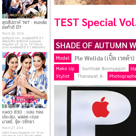
TEST Special Vol.
สุดสัปดาห์ 747 : คนหล่อ
ขอทำดี ปี7
March 28, 2014
สุดสัปดาห์ 747 : คนหล่อขอทำดี ปี 7
หล่อเงินล้าน สุดสัปดาห์ Sudsapda
SHADE OF AUTUMN W
Magazine vol. 32 no. 747 March
2014 คนหล่อขอทำดี ปี 7 หล่อเงินล้าน
Model
Ple Wellda (เปิ้ล เวลด้า)
Ha
Make Up
Suntisak Boonyagon
Stylist
Thanawat A.
Photograph
แพรว 830 : แอน ทอง
ประสม, พลอย-เฌอ
มาลย์, จุ๋ย-วรัทยา
March 27, 2014
แพรว Praew Magazine vol. 35 no.
830 March 2014 จุ๋ย-แอน-พลอย