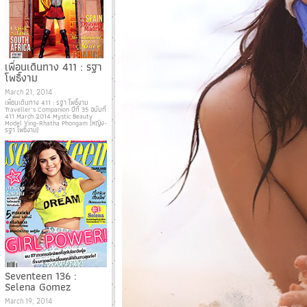
เพื่อนเดินทาง 411 : รฐา
โพธิ์งาม
March 21, 2014
เพื่อนเดินทาง 411 : รฐา โพธิ์งาม
Traveller’s Companion ปีที่ 35 ฉบับที่
411 March 2014 Mystic Beauty
Model Ying-Rhatha Phongam (หญิง-
รฐา โพธิ์งาม)
Seventeen 136 :
Selena Gomez
March 19, 2014