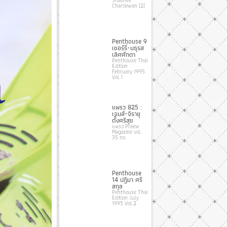
Charliewan [2]
Penthouse 9
เชอร์รี่-มธุรส
เลิศศักดา
Penthouse Thai
Edition
February 1995
Vol.1
แพรว 825 :
เจมส์-จิรายุ
ตั้งศรีสุข
แพรว Praew
Magazine vol.
35 no.
Penthouse
14 ปฏิมา ศรี
สกุล
Penthouse Thai
Edition July
1995 Vol.2