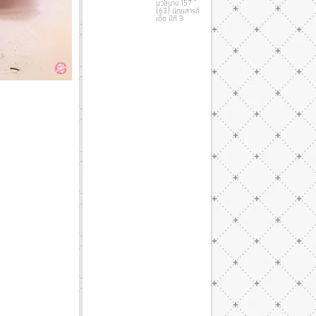
นวลนาง 157
(63) นิตยสารดี
เด็ด ปีที่ 3