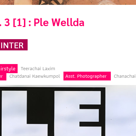
 3 [1] : Ple Wellda
INTER
irstyle
Teerachai Laxim
er
Chatdanai Kaewkumpol
Asst. Photographer
Chanachai