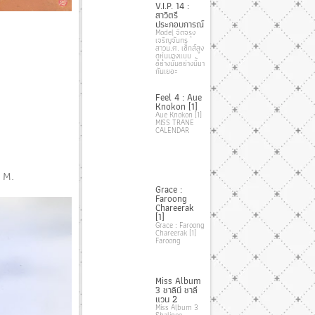
V.I.P. 14 :
สาวิตรี
ประกอบการณ์
Model จิตจรุง
เจริญจันทร
สาวน.ศ. เซ็กส์สูง
ดูหุ่นนางแบบ
อย่างนั้นอย่างนี้มา
กันเยอะ
Feel 4 : Aue
Knokon [1]
Aue Knokon [1]
MISS TRANE
CALENDAR
 M.
Grace :
Faroong
Chareerak
[1]
Grace : Faroong
Chareerak [1]
Faroong
Miss Album
3 ชาลินี ชาลี
แวน 2
Miss Album 3
Shalinee