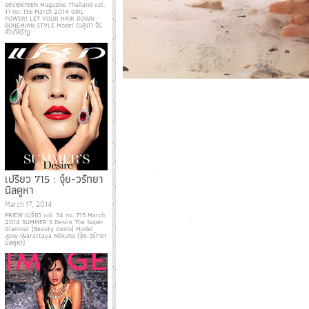
SEVENTEEN Magazine Thailand vol.
11 no. 136 March 2014 GIRL
POWER! LET YOUR HAIR DOWN
BOHEMIAN STYLE Model ณสุดา จิร
ศักดิ์หิรัญ
เปรียว 715 : จุ๋ย-วรัทยา
นิลคูหา
March 17, 2014
PRIEW เปรียว vol. 34 no. 715 March
2014 SUMMER’S Desire The Super
Glamour [Beauty Gems] Model
Jooy-Warattaya Nilkuha (จุ๋ย-วรัทยา
นิลคูหา)