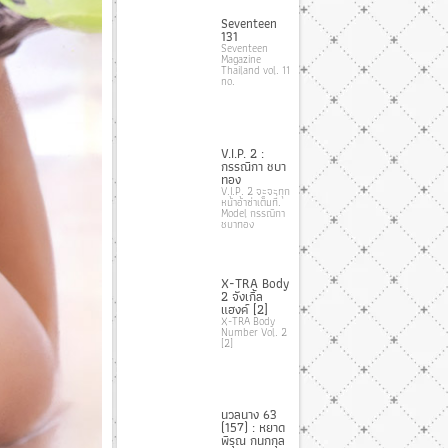
Seventeen
131
Seventeen
Magazine
Thailand vol. 11
no.
V.I.P. 2 :
กรรณิกา ชบา
ทอง
V.I.P. 2 จะจะทุก
หน้าอ้าซ่าเต็มที่.
Model กรรณิกา
ชบาทอง
X-TRA Body
2 จังเกิ้ล
แฮงค์ [2]
X-TRA Body
Number Vol. 2
[2]
นวลนาง 63
(157) : หยาด
พิรุณ กนกกุล