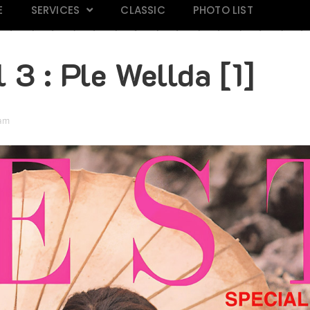
E
SERVICES
CLASSIC
PHOTO LIST
3 : Ple Wellda [1]
 am
AND 118
Mars Magazine 28
Praew 813
IN M
k
Click
Click