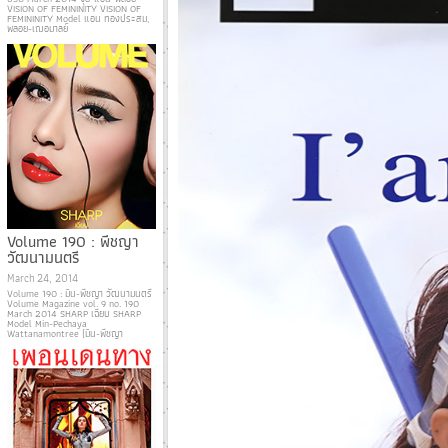
VISION OF FEMININITY VISION OF
FEMININITY Model แอน ทองประสม,
พลอย-เฌอมาลย์
Volume 190 : พีชญา
วัฒนามนตรี
March 24, 2014
Volume 190 : มิน-พีชญา วัฒนามนตรี
Volume Magazine vol. 9 no. 190
March 2014 SHARP เฉียบ SHARP
Model Min-Pechaya
Wattanamontree (มิน-พีชญา