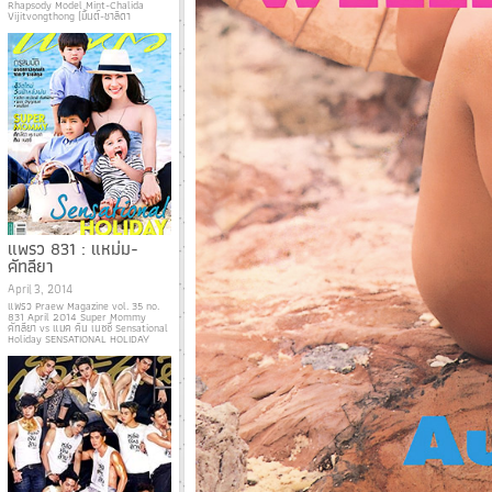
Rhapsody Model Mint-Chalida
Vijitvongthong (มิ้นต์-ชาลิดา
แพรว 831 : แหม่ม-
คัทลียา
April 3, 2014
แพรว Praew Magazine vol. 35 no.
831 April 2014 Super Mommy
คัทลียา vs แมค คิน เนซซี่ Sensational
Holiday SENSATIONAL HOLIDAY