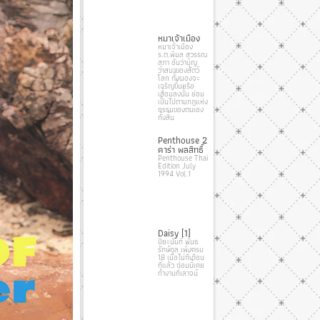
หมาเจ้าเมือง
หมาเจ้าเมือง
ร.ต.พิมล สุวรรณ
สุภา อันว่าบุญ
วาสนาของสัตว์
โลก ทั้งผองจะ
เจริญขึ้นหรือ
เสื่อมลงนั้น ย่อม
เป็นไปตามกฎแห่ง
กรรมของตนเอง
ทั้งสิ้น
Penthouse 2
คาร่า พลสิทธิ์
Penthouse Thai
Edition July
1994 Vol.1
Daisy [1]
ปิยะนันท์ พันธ
รักษ์กุล เพิ่งครบ
18 เมื่อไม่กี่เดือน
ที่แล้ว ก่อนนี้เคย
ทํางานที่เลาจน์