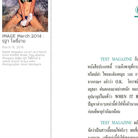
IMAGE March 2014 :
รฐา โพธิ์งาม
March 14, 2014
IMAGE Magazine vol.27 no.3 March
2014 NYMPH Model Ying-Rhatha
Phongam (หญิง-รฐา โพธิ์งาม) &
Jukkie Stylist Araya Indra
Photographer Amat Nimitpark