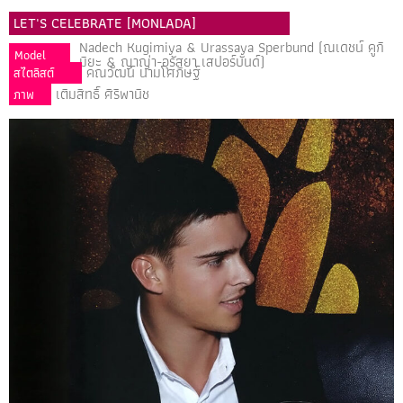
LET'S CELEBRATE [MONLADA]
Nadech Kugimiya & Urassaya Sperbund (ณเดชน์ คูกิ
Model
มิยะ & ญาญ่า-อุรัสยา เสปอร์บันด์)
คณวัฒน์ นามโศภิษฐ์
สไตลิสต์
เติมสิทธิ์ ศิริพานิช
ภาพ