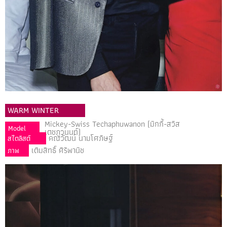
WARM WINTER
Mickey-Swiss Techaphuwanon (มิกกี้-สวิส
Model
เตชภูวนนท์)
คณวัฒน์ นามโศภิษฐ์
สไตลิสต์
เติมสิทธิ์ ศิริพานิช
ภาพ