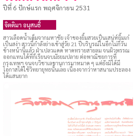
ปีที่ 6 ปักษ์แรก พฤศจิกายน 2531
จิตติมา อนุสนธิ์
0
สาวเลือดน้ำเค็มจากมหาชัย เจ้าของยิ้มสวยเป็นเสน่ห์ยิ้มเก๋
เป็นสง่า สาวนี้กำลังย่างเข้าสู่วัย 21 ปีบริบูรณ์ในอีกไม่กี่วัน
ข้างหน้านี้แล้ว ฝ่าเปลวแดด หาดทรายสายลม จนผิวพรรณ
ออกแทนได้ที่ก็เรียนจบมัธยมปลาย ต่อพาณิชยการที่
กรุงเทพฯ จนจบวิชาเลขานุการมาหมาด ๆ แต่ยังมิได้มี
โอกาสได้ใช้วิทยายุทธนั้นเลย เนื่องจากว่าหาสนามประลอง
ได้แสนยาก