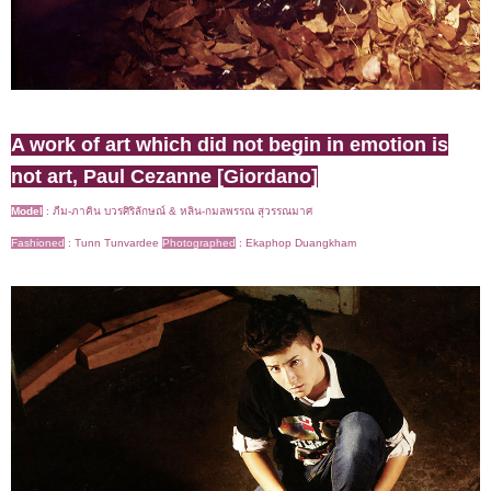
A work of art which did not begin in emotion is
not art, Paul Cezanne [Giordano]
Model
:
ภีม-ภาคิน บวรศิริลักษณ์ & หลิน-กมลพรรณ สุวรรณมาศ
Fashioned
:
Tunn Tunvardee
Photographed
:
Ekaphop Duangkham