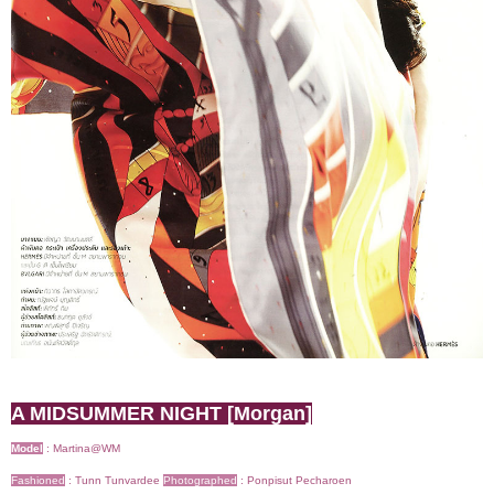
A MIDSUMMER NIGHT [Morgan]
Model
:
Martina@WM
Fashioned
:
Tunn Tunvardee
Photographed
:
Ponpisut Pecharoen