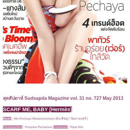
สุดสัปดาห์
Sudsapda Magazine
vol. 31 no. 727
May 2013
SCARF ME, BABY [Hermès]
Model
:
Min-Pechaya Wattanamontree (มิน-พีชญา วัฒนามนตรี )
Photographed
:
Ponpisut Pecharoen
Fashioned
:
Pipat Kim