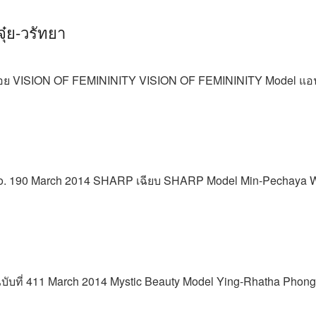
๋ย-วรัทยา
-พลอย VISION OF FEMININITY VISION OF FEMININITY Model แ
 no. 190 March 2014 SHARP เฉียบ SHARP Model Min-Pechaya W
35 ฉบับที่ 411 March 2014 Mystic Beauty Model Ying-Rhatha Phon