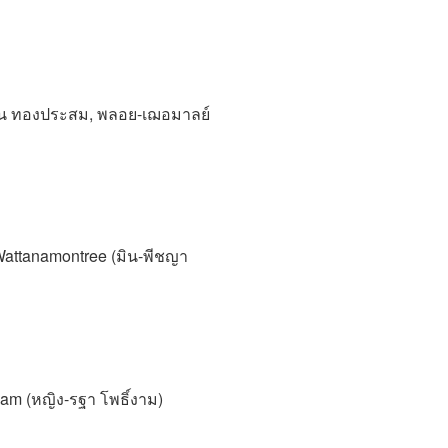
อน ทองประสม, พลอย-เฌอมาลย์
attanamontree (มิน-พีชญา
gam (หญิง-รฐา โพธิ์งาม)