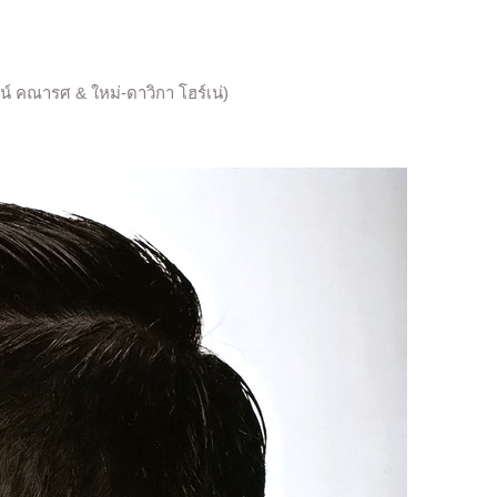
น์ คณารศ & ใหม่-ดาวิกา โฮร์เน่)