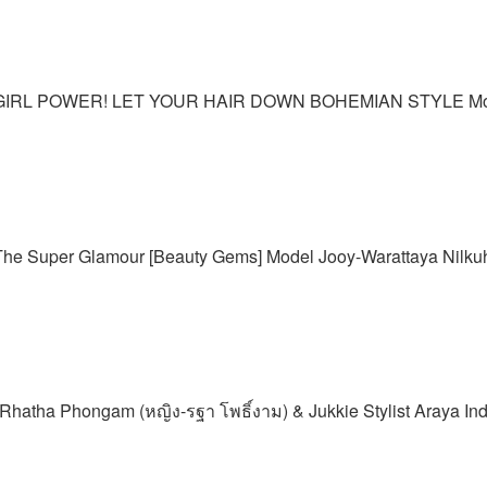
4 GIRL POWER! LET YOUR HAIR DOWN BOHEMIAN STYLE Model 
e Super Glamour [Beauty Gems] Model Jooy-Warattaya Nilkuha 
tha Phongam (หญิง-รฐา โพธิ์งาม) & Jukkie Stylist Araya Ind