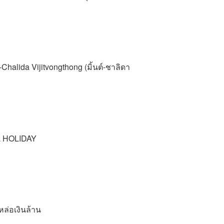
halida Vijitvongthong (มิ้นต์-ชาลิดา
AL HOLIDAY
หล่อเงินล้าน