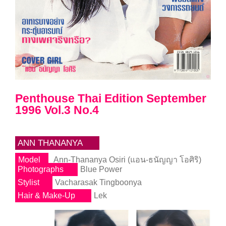
Penthouse Thai Edition September
1996 Vol.3 No.4
ANN THANANYA
Model
Ann-Thananya Osiri (แอน-ธนัญญา โอศิริ)
Photographs
Blue Power
Stylist
Vacharasak Tingboonya
Hair & Make-Up
Lek