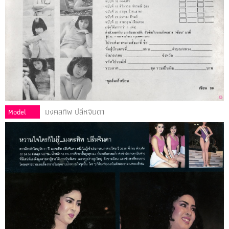
มงคลทิพ ปลีหจินดา
Model