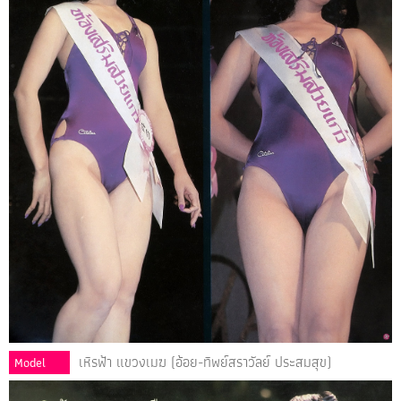
เหิรฟ้า แขวงเมฆ (อ้อย-ทิพย์สราวัลย์ ประสมสุข)
Model