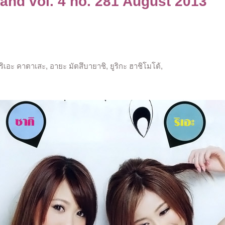
nd vol. 4 no. 281 August 2013
ิเอะ คาตาเสะ, อายะ มัตสึบายาชิ, ยูริกะ ฮาชิโมโต้,