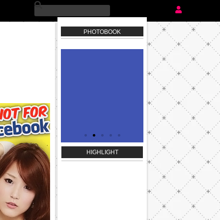
PHOTOBOOK
agazine 197
IN Magazine 194
FHM THAILAN
HIGHLIGHT
118
Click
Click
Click