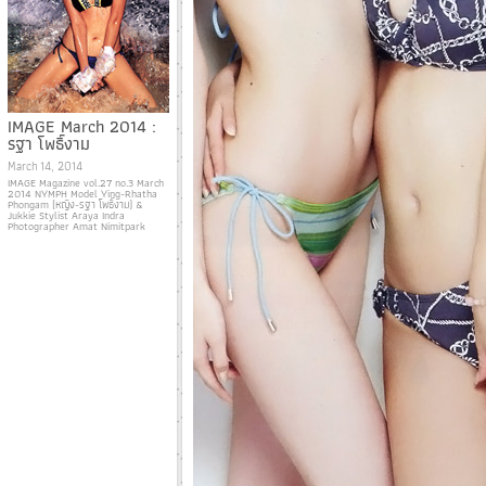
IMAGE March 2014 :
รฐา โพธิ์งาม
March 14, 2014
IMAGE Magazine vol.27 no.3 March
2014 NYMPH Model Ying-Rhatha
Phongam (หญิง-รฐา โพธิ์งาม) &
Jukkie Stylist Araya Indra
Photographer Amat Nimitpark