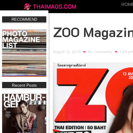
HOM
RECOMMEND
ZOO Magazin
August 12, 2013
No Comments
1:28 p
Recent Posts
IN Magazine 197
IN Magazine 194
FHM THA
118
Click
Click
Clic