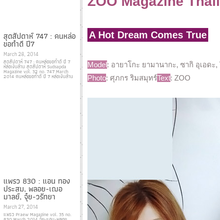
ZOO Magazine Thaila
A Hot Dream Comes True
สุดสัปดาห์ 747 : คนหล่อ
ขอทำดี ปี7
March 28, 2014
สุดสัปดาห์ 747 : คนหล่อขอทำดี ปี 7
Model
: อายาโกะ ยามานากะ, ซากิ อุเอดะ, ร
หล่อเงินล้าน สุดสัปดาห์ Sudsapda
Magazine vol. 32 no. 747 March
2014 คนหล่อขอทำดี ปี 7 หล่อเงินล้าน
Photo
: ศุภกร ริมสมุทร์
Text
: ZOO
แพรว 830 : แอน ทอง
ประสม, พลอย-เฌอ
มาลย์, จุ๋ย-วรัทยา
March 27, 2014
แพรว Praew Magazine vol. 35 no.
830 March 2014 จุ๋ย-แอน-พลอย