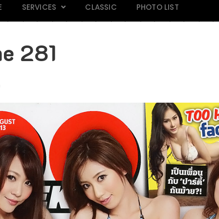
E
SERVICES
CLASSIC
PHOTO LIST
e 281
m
ILAND
Mars Magazine 28
Praew 813
IN M
Click
Click
k