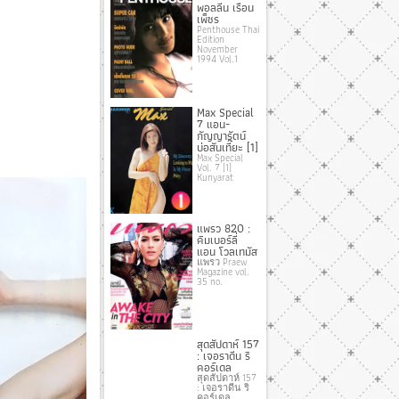
พอลลีน เรือน
เพ็ชร
Penthouse Thai
Edition
November
1994 Vol.1
Max Special
7 แอน-
กัญญารัตน์
บ่อสันเที๊ยะ [1]
Max Special
Vol. 7 [1]
Kunyarat
แพรว 820 :
คิมเบอร์ลี่
แอน โวลเทมัส
แพรว Praew
Magazine vol.
35 no.
สุดสัปดาห์ 157
: เจอราดีน ริ
คอร์เดล
สุดสัปดาห์ 157
: เจอราดีน ริ
คอร์เดล