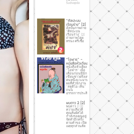
Sudsapda
“ศิลปะบน
เรือนร่าง” [2]
อัลบั้มภาพถ่าย
“ศิลปะบน
เรือนร่าง” [2]
ถ่ายภาพโดย
ทรนง ศรีเชื้อ
“โอฬาร” –
หนังสือหัวเตียง
หนังสือหัวเตียง
“โอฬาร” เมื่อ
เดือนก่อนมีนัก
เขียนชาวฝรั่งเศส
คนหนึ่งแวะมาหา
ผมที่สํานักงาน
“สตูดิโอ เท็น”
ถนน
อรรถการประสิทธิ์
พบดาว 2 [2]
พบดาว 2 [2]
ความเสียวที่
คุณสัมผัสได้
กำลังรอคุณอยู่
จัดทำอีกครั้ง
ตามคำขอ เปิด
เผยทุกส่วนสัด