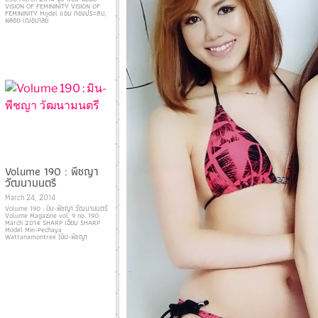
VISION OF FEMININITY VISION OF
FEMININITY Model แอน ทองประสม,
พลอย-เฌอมาลย์
Volume 190 : พีชญา
วัฒนามนตรี
March 24, 2014
Volume 190 : มิน-พีชญา วัฒนามนตรี
Volume Magazine vol. 9 no. 190
March 2014 SHARP เฉียบ SHARP
Model Min-Pechaya
Wattanamontree (มิน-พีชญา