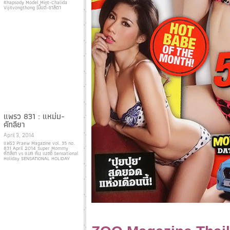
Rhapsody Model Mint-Chalida
Vijitvongthong (มิ้นต์-ชาลิดา
แพรว 831 : แหม่ม-
คัทลียา
April 3, 2014
แพรว Praew Magazine vol. 35 no.
831 April 2014 Super Mommy
คัทลียา vs แมค คิน เนซซี่ Sensational
Holiday SENSATIONAL HOLIDAY