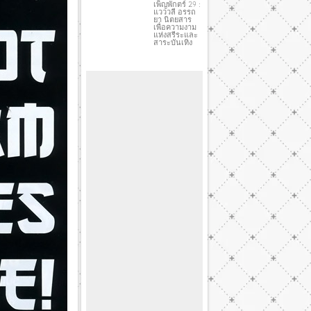
เพ็ญพักตร์ 29 :
แวววลี อรรถ
ยา นิตยสาร
เพื่อความงาม
แห่งสรีระและ
สาระบันเทิง