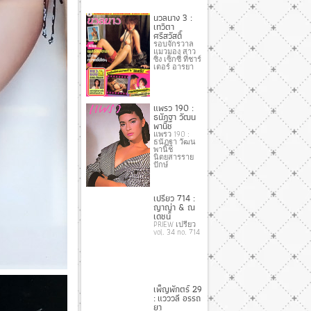
นวลนาง 3 :
เทวิตา
ศรีสวัสดิ์
รอบจักรวาล
แมวมอง สาว
ซิ่ง เซ็กซี่ ที่ชาร์
เตอร์ อารยา
แพรว 190 :
ธนัฏฐา วัฒน
พานิช
แพรว 190 :
ธนัฏฐา วัฒน
พานิช
นิตยสารราย
ปักษ์
เปรียว 714 :
ญาญ่า & ณ
เดชน์
PRIEW เปรียว
vol. 34 no. 714
เพ็ญพักตร์ 29
: แวววลี อรรถ
ยา