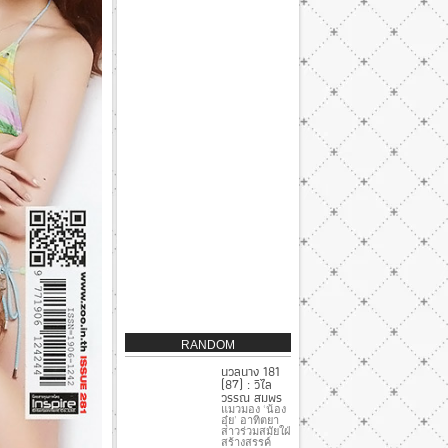
RANDOM
นวลนาง 181
(87) : วิไล
วรรณ สมพร
แมวมอง ‘น้อง
อุ๋ย’ อาทิตยา
สาวร่วมสมัยใฝ่
สร้างสรรค์