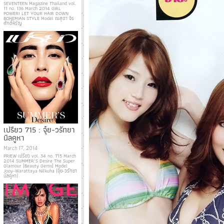
SEVENTEEN Magazine Thailand vol.
11 no. 136 March 2014 GIRL
POWER! LET YOUR HAIR DOWN
BOHEMIAN STYLE Model ณสุดา จิร
ศักดิ์หิรัญ
เปรียว 715 : จุ๋ย-วรัทยา
นิลคูหา
March 17, 2014
PRIEW เปรียว vol. 34 no. 715 March
2014 SUMMER’S Desire The Super
Glamour [Beauty Gems] Model
Jooy-Warattaya Nilkuha (จุ๋ย-วรัทยา
นิลคูหา)